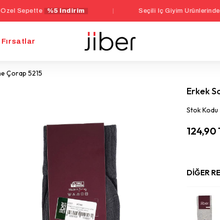
ette
%5 İndirim
|
Seçili İç Giyim Ürünlerinde 1000 TL 
Fırsatlar
üme Çorap 5215
Erkek S
Stok Kodu
124,90
DIĞER R