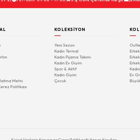
AL
KOLEKSIYON
KOL
a
Yeni Sezon
Outle
Kadın Termal
Erkek
etim
Kadın Pijama Takımı
Erkek
Kadın Ev Giyim
Erkek
Spor & Aktif
Kadın
Kadın Giyim
Ev Gi
latma Metni
Çocuk
Büyü
Çerez Politikası
Kişisel Verilerin Korunması
Çerez Politikası
Kullanım Koşulları