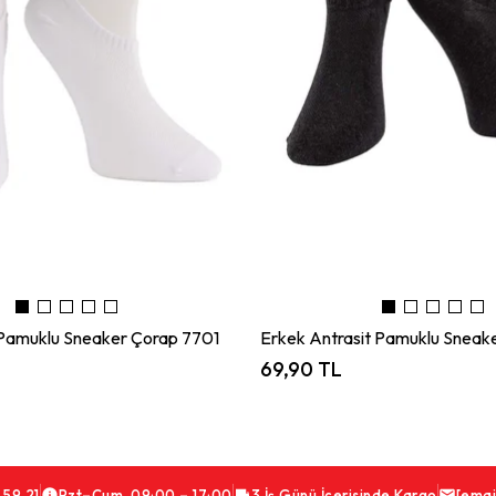
Pamuklu Sneaker Çorap 7701
Erkek Antrasit Pamuklu Sneak
69,90 TL
 59 21
Pzt–Cum 09:00 – 17:00
3 İş Günü İçerisinde Kargo
[emai