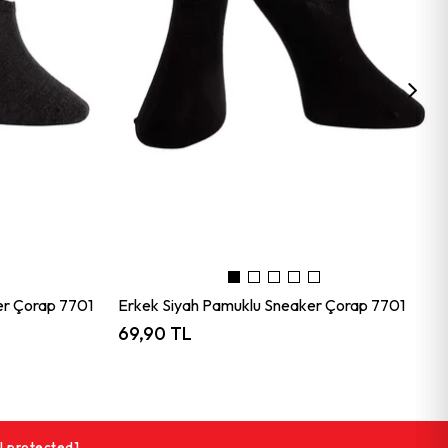
er Çorap 7701
Erkek Siyah Pamuklu Sneaker Çorap 7701
69,90 TL
l protected]