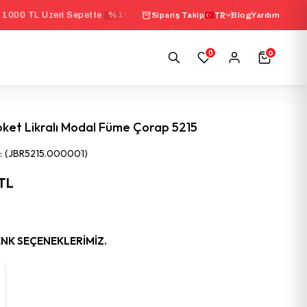
Üzeri Sepette
%10 İndirim
|
Seçili İç Giyim Ürünlerin
TR
Sipariş Takip
Blog
Yardım
0
0
oket Likralı Modal Füme Çorap 5215
(JBR5215.000001)
 TL
ENK SEÇENEKLERIMIZ.