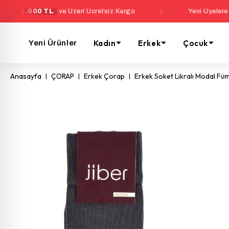
00 TL
ve Üzeri Ücretsiz Kargo
|
Yeni Üyelere Özel Sep
Kadın
Erkek
Çocuk
Yeni Ürünler
Anasayfa
ÇORAP
Erkek Çorap
Erkek Soket Likralı Modal F