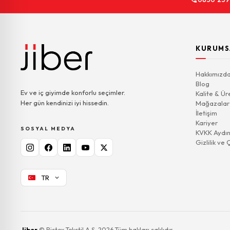
KURUMS
Hakkımızd
Blog
Ev ve iç giyimde konforlu seçimler.
Kalite & Ür
Her gün kendinizi iyi hissedin.
Mağazalar
İletişim
Kariyer
SOSYAL MEDYA
KVKK Aydın
Gizlilik ve 
TR
Jiber
© Bistex Tekstil A.Ş. 2026 Tüm hakları saklıdır.