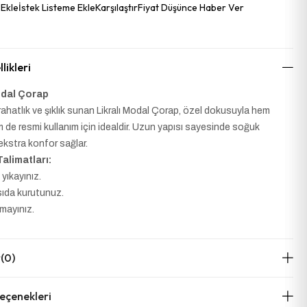
 Ekle
İstek Listeme Ekle
Karşılaştır
Fiyat Düşünce Haber Ver
likleri
odal Çorap
ahatlık ve şıklık sunan Likralı Modal Çorap, özel dokusuyla hem
 de resmi kullanım için idealdir. Uzun yapısı sayesinde soğuk
ekstra konfor sağlar.
Talimatları:
yıkayınız.
ıda kurutunuz.
mayınız.
r
(0)
çenekleri