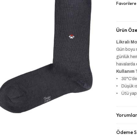
Favorilere
Ürün Özel
Likralı M
Gün boyu r
günlük hem
havalarda 
Kullanım 
• 30°C’de 
• Düşük ıs
• Ütü yap
Yorumla
Ödeme Se