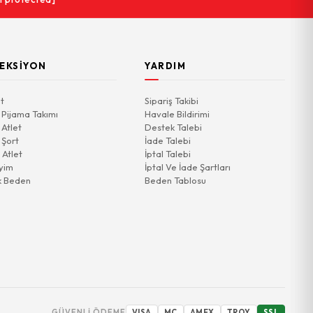
EKSIYON
YARDIM
t
Sipariş Takibi
 Pijama Takımı
Havale Bildirimi
 Atlet
Destek Talebi
 Şort
İade Talebi
 Atlet
İptal Talebi
yim
İptal Ve İade Şartları
k Beden
Beden Tablosu
GÜVENLI ÖDEME
VISA
MC
AMEX
TROY
SSL