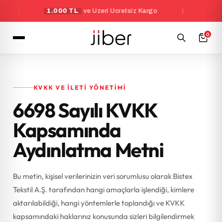
|
1.000 TL
ve Üzeri Ücretsiz Kargo
|
Yeni Üyel
0
KVKK VE İLETI YÖNETIMI
6698 Sayılı KVKK
Kapsamında
Aydınlatma Metni
Bu metin, kişisel verilerinizin veri sorumlusu olarak Bistex
Tekstil A.Ş. tarafından hangi amaçlarla işlendiği, kimlere
aktarılabildiği, hangi yöntemlerle toplandığı ve KVKK
kapsamındaki haklarınız konusunda sizleri bilgilendirmek