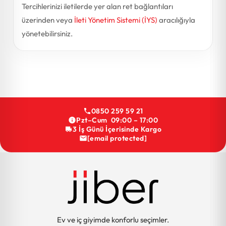
Tercihlerinizi iletilerde yer alan ret bağlantıları
üzerinden veya
İleti Yönetim Sistemi (İYS)
aracılığıyla
yönetebilirsiniz.
0850 259 59 21
Pzt–Cum 09:00 – 17:00
3 İş Günü İçerisinde Kargo
[email protected]
Ev ve iç giyimde konforlu seçimler.