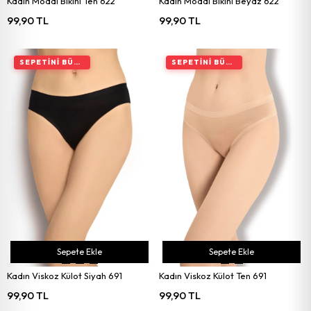
Kadın Modal Bikini Ten 622
Kadın Modal Bikini Beyaz 622
99,90 TL
99,90 TL
SEPETINI BÜYÜT, İNDIRIMI ARTIR
SEPETINI BÜYÜT, İNDIRIMI ARTIR
Sepete Ekle
Sepete Ekle
Kadın Viskoz Külot Siyah 691
Kadın Viskoz Külot Ten 691
99,90 TL
99,90 TL