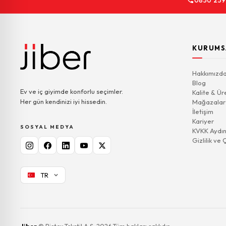
0850 259
KURUMS
Hakkımızd
Blog
Ev ve iç giyimde konforlu seçimler.
Kalite & Ür
Her gün kendinizi iyi hissedin.
Mağazalar
İletişim
Kariyer
SOSYAL MEDYA
KVKK Aydın
Gizlilik ve 
TR