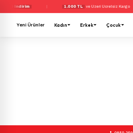
%20 İndirim
|
1.000 TL
ve Üzeri Ücretsiz Kargo
Kadın
Erkek
Çocuk
Yeni Ürünler