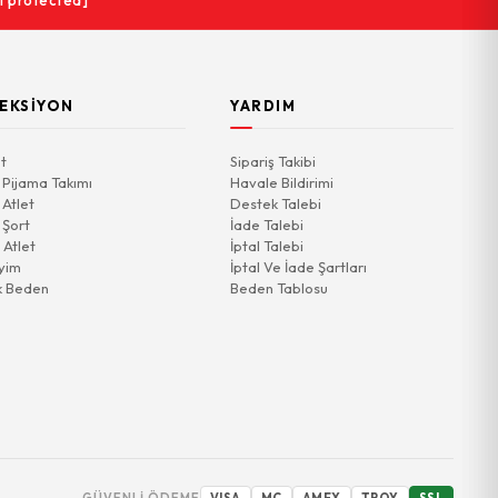
l protected]
EKSIYON
YARDIM
t
Sipariş Takibi
 Pijama Takımı
Havale Bildirimi
 Atlet
Destek Talebi
 Şort
İade Talebi
 Atlet
İptal Talebi
yim
İptal Ve İade Şartları
k Beden
Beden Tablosu