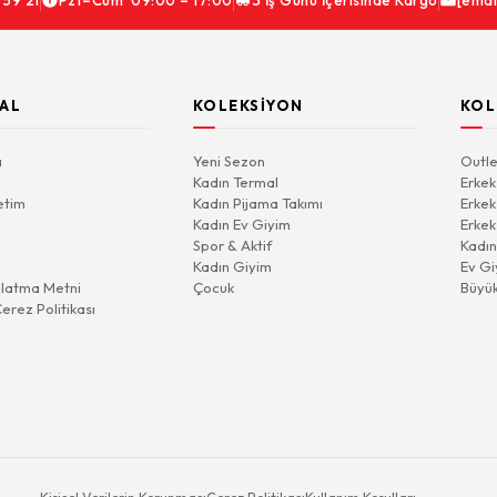
 59 21
Pzt–Cum 09:00 – 17:00
3 İş Günü İçerisinde Kargo
[emai
AL
KOLEKSIYON
KOL
a
Yeni Sezon
Outle
Kadın Termal
Erkek
etim
Kadın Pijama Takımı
Erkek
Kadın Ev Giyim
Erkek
Spor & Aktif
Kadın
Kadın Giyim
Ev Gi
latma Metni
Çocuk
Büyü
Çerez Politikası