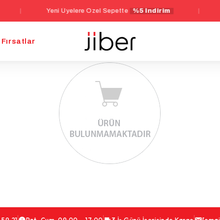
|
Yeni Üyelere Özel Sepette
%5 İndirim
|
Fırsatlar