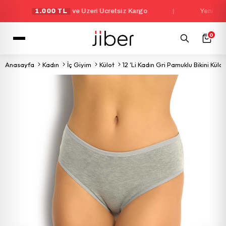
1.000 TL
ve Üzeri Ücretsiz Kargo
|
Yeni Üyelere
0
Anasayfa
Kadın
İç Giyim
Külot
12 'Li Kadın Gri Pamuklu Bikini Külot