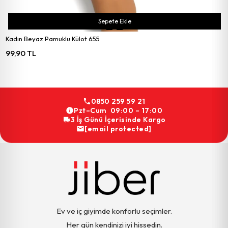
Sepete Ekle
Kadın Beyaz Pamuklu Külot 655
99,90 TL
0850 259 59 21
Pzt–Cum 09:00 – 17:00
3 İş Günü İçerisinde Kargo
[email protected]
Ev ve iç giyimde konforlu seçimler.
Her gün kendinizi iyi hissedin.