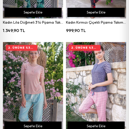
Sepete Ekle
Sepete Ekle
Kadın Lila Düğmeli 3'lü Pijama Takımı 10052
Kadın Kırmızı Çiçekli Pijama Takımı 10041
1.349,90 TL
999,90 TL
2. ÜRÜNE %30 İNDIRIM
2. ÜRÜNE %30 İNDIRIM
Sepete Ekle
Sepete Ekle