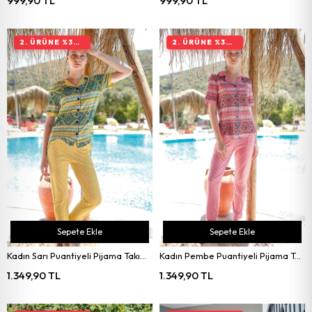
999,90 TL
999,90 TL
2. ÜRÜNE %30 İNDIRIM
2. ÜRÜNE %30 İNDIRIM
Sepete Ekle
Sepete Ekle
Kadın Sarı Puantiyeli Pijama Takımı 10038
Kadın Pembe Puantiyeli Pijama Takımı 10038
1.349,90 TL
1.349,90 TL