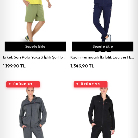
Sepete Ekle
Sepete Ekle
Erkek Sarı Polo Yaka 3 İplik Şortlu Takım
Kadın Fermuarlı İki İplik Lacivert Eşofman Takımı
1.199,90 TL
1.349,90 TL
2. ÜRÜNE %30 İNDIRIM
2. ÜRÜNE %30 İNDIRIM