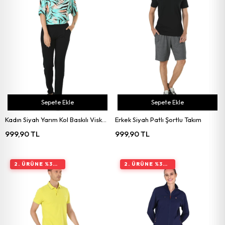
Sepete Ekle
Sepete Ekle
Kadın Siyah Yarım Kol Baskılı Viskon Pijama Takımı
Erkek Siyah Patlı Şortlu Takım
999,90 TL
999,90 TL
2. ÜRÜNE %30 İNDIRIM
2. ÜRÜNE %30 İNDIRIM