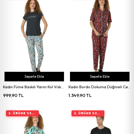
Sepete Ekle
Sepete Ekle
Kadın Füme Baskılı Yarım Kol Viskon Pijama Takımı
Kadın Bordo Dokuma Düğmeli Ceket Yaka Pijama Takımı
999,90 TL
1.349,90 TL
2. ÜRÜNE %30 İNDIRIM
2. ÜRÜNE %30 İNDIRIM