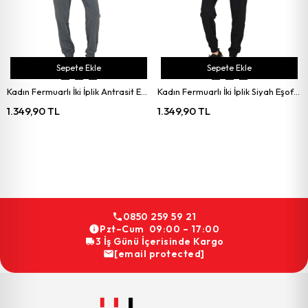
Sepete Ekle
Sepete Ekle
Kadın Fermuarlı İki İplik Antrasit Eşofman Takımı
Kadın Fermuarlı İki İplik Siyah Eşofman Takımı
1.349,90 TL
1.349,90 TL
0850 259 59 21
Pzt–Cum 09:00 – 17:00
3 İş Günü İçerisinde Kargo
[email protected]