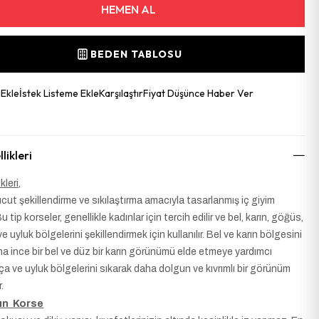
BEDEN TABLOSU
 Ekle
İstek Listeme Ekle
Karşılaştır
Fiyat Düşünce Haber Ver
likleri
kleri,
ut şekillendirme ve sıkılaştırma amacıyla tasarlanmış iç giyim
u tip korseler, genellikle kadınlar için tercih edilir ve bel, karın, göğüs,
 ve uyluk bölgelerini şekillendirmek için kullanılır. Bel ve karın bölgesini
ha ince bir bel ve düz bir karın görünümü elde etmeye yardımcı
alça ve uyluk bölgelerini sıkarak daha dolgun ve kıvrımlı bir görünüm
.
dın Korse