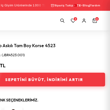
rünlerinde 1000 TL Üzeri Sepette
%10 İndirim
TR
|
Seçili
Sipariş Takip
Blog
Yardım
0
0
p Askılı Tam Boy Korse 4523
(JBR4523.001)
 TL
SEPETINI BÜYÜT, İNDIRIMI ARTIR
ENK SEÇENEKLERIMIZ.