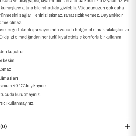
dokusu ve dikiş yapısı, kıyafetlerinizin altında kesinlikle iz yapmaz. En
 kumaşların altına bile rahatlıkla giyilebilir. Vücudunuzun çok daha
ünmesini sağlar. Teninizi sıkmaz, rahatsızlık vermez. Dayanıklıdır
orme olmaz.
şsiz örgü teknolojisi sayesinde vücudu bölgesel olarak sıkılaştırır ve
. Dikiş izi olmadığından her türlü kıyafetinizle konforlu bir kullanım
den küçültür
r kesim
yapmaz
limatları
imum 40 °C’de yıkayınız.
tucuda kurutmayınız.
tıcı kullanmayınız.
r
(0)