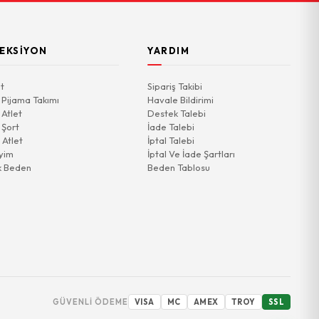
EKSIYON
YARDIM
t
Sipariş Takibi
 Pijama Takımı
Havale Bildirimi
 Atlet
Destek Talebi
 Şort
İade Talebi
 Atlet
İptal Talebi
yim
İptal Ve İade Şartları
k Beden
Beden Tablosu
GÜVENLI ÖDEME
VISA
MC
AMEX
TROY
SSL