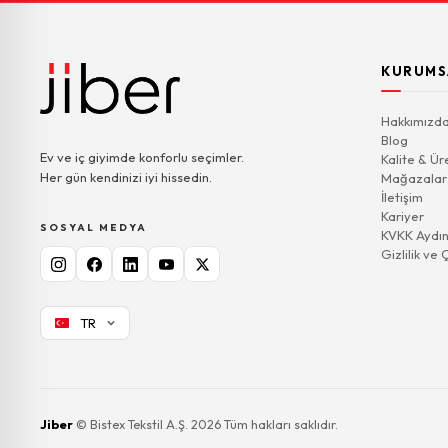
KURUMS
Hakkımızd
Blog
Ev ve iç giyimde konforlu seçimler.
Kalite & Ür
Her gün kendinizi iyi hissedin.
Mağazalar
İletişim
Kariyer
SOSYAL MEDYA
KVKK Aydın
Gizlilik ve 
TR
Jiber
© Bistex Tekstil A.Ş. 2026 Tüm hakları saklıdır.