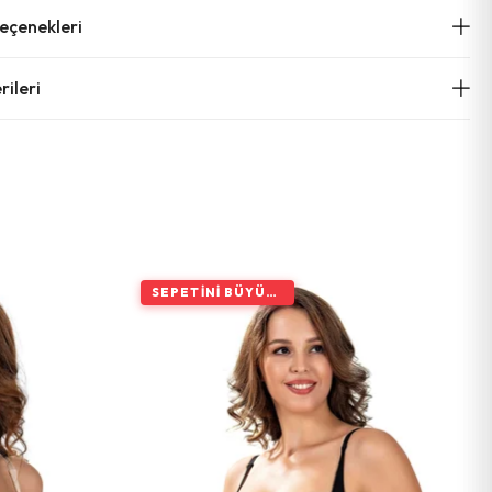
çenekleri
ileri
SEPETINI BÜYÜT, İNDIRIMI ARTIR