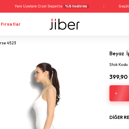
i Üyelere Özel Sepette
%5 İndirim
|
Seçili İç Giyim Ü
Fırsatlar
orse 4523
Beyaz İ
Stok Kodu
399,90
DIĞER R