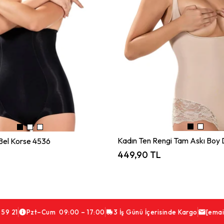
Bel Korse 4536
449,90 TL
 59 21
Pzt–Cum 09:00 – 17:00
3 İş Günü İçerisinde Kargo
[emai