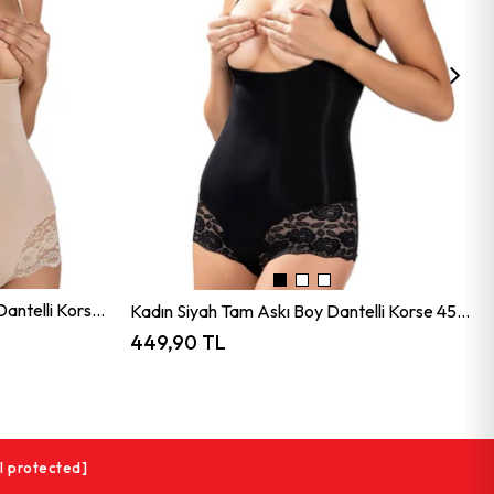
Kadın Ten Rengi Tam Askı Boy Dantelli Korse 4535
Kadın Siyah Tam Askı Boy Dantelli Korse 4535
449,90 TL
l protected]