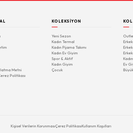
AL
KOLEKSIYON
KOL
a
Yeni Sezon
Outle
Kadın Termal
Erkek
etim
Kadın Pijama Takımı
Erkek
Kadın Ev Giyim
Erkek
Spor & Aktif
Kadın
Kadın Giyim
Ev Gi
latma Metni
Çocuk
Büyü
Çerez Politikası
Kişisel Verilerin Korunması
Çerez Politikası
Kullanım Koşulları