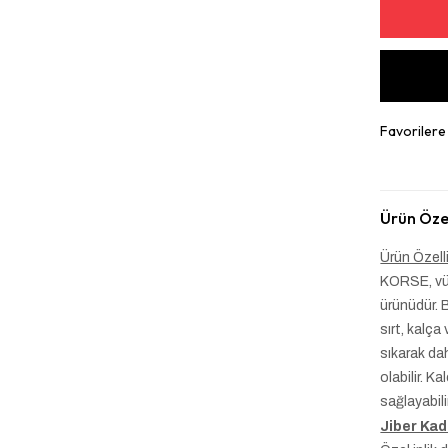
Favorilere
Ürün Özel
Ürün Özelli
KORSE, vüc
ürünüdür. B
sırt, kalça
sıkarak da
olabilir. K
sağlayabilir
Jiber Ka