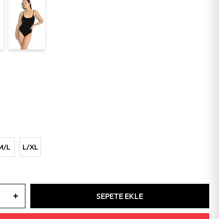
M/L
L/XL