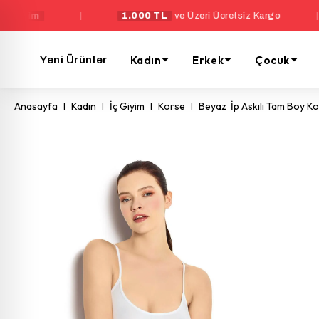
|
1.000 TL
ve Üzeri Ücretsiz Kargo
|
Yen
Kadın
Erkek
Çocuk
Yeni Ürünler
Anasayfa
Kadın
İç Giyim
Korse
Beyaz İp Askılı Tam Boy K