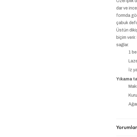
Özel iplik 
dar ve ince
formda gör
çabuk def
Üstün diki
biçim verir
sağlar.
1 be
Laze
İz 
Yıkama ta
Maks
Kuru
Ağar
Yorumla