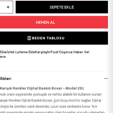
BEDEN TABLOSU
 Ekle
İstek Listeme Ekle
Karşılaştır
Fiyat Düşünce Haber Ver
ava
likleri
 Karışık Renkler Dijital Baskılı Boxer – Model 291
uk oranı sayesinde yumuşak ve nefes alabilir bir kullanım sunan
Karışık Renkler Dijital Baskılı Boxer, gün boyu konfor sağlar. Dijital
lojisi ile üretilen canlı desenler, uzun süre renklerini korur. %4
eriği sayesinde esnek yapıya sahip olan boxerlar, vücudu sıkmadan