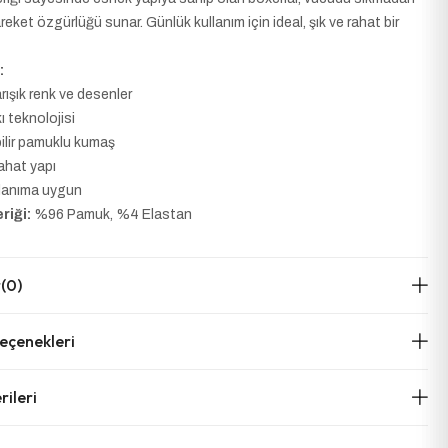
reket özgürlüğü sunar. Günlük kullanım için ideal, şık ve rahat bir
:
karışık renk ve desenler
kı teknolojisi
ilir pamuklu kumaş
ahat yapı
llanıma uygun
riği:
%96 Pamuk, %4 Elastan
r
(0)
çenekleri
ileri