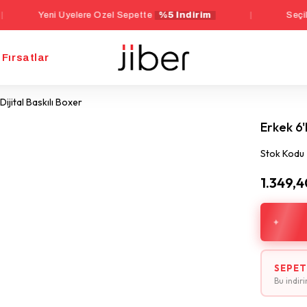
eni Üyelere Özel Sepette
%5 İndirim
|
Seçili İç Giyim
Fırsatlar
Dijital Baskılı Boxer
Erkek 6'
Stok Kodu
1.349,4
SEPET
Bu indir