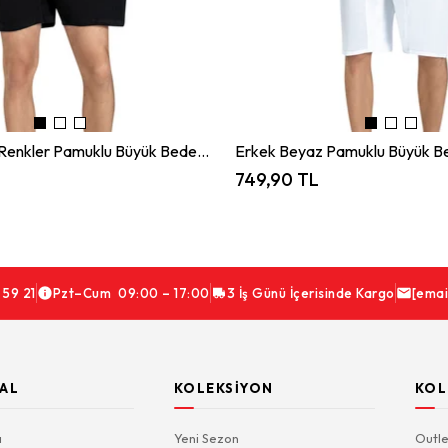
Erkek Karışık Renkler Pamuklu Büyük Beden 3 Lü Boxer
749,90 TL
 59 21
Pzt–Cum 09:00 – 17:00
3 İş Günü İçerisinde Kargo
[emai
AL
KOLEKSIYON
KOL
a
Yeni Sezon
Outle