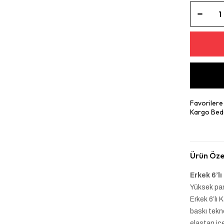
Favorilere
Kargo Bed
Ürün Özel
Erkek 6’lı
Yüksek pam
Erkek 6’lı 
baskı tekno
elastan iç