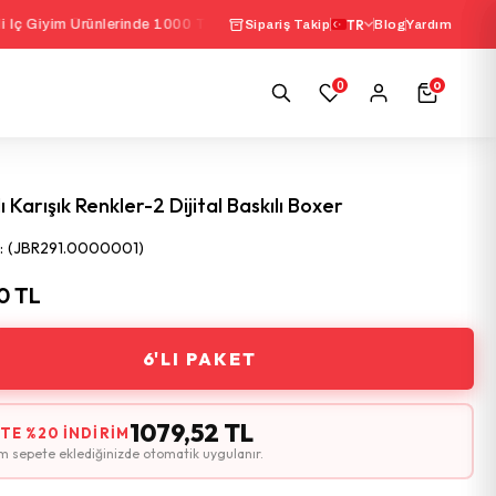
 Ürünlerinde 1000 TL Üzeri Sepette
%10 İndirim
TR
|
Seçi
Sipariş Takip
Blog
Yardım
0
0
lı Karışık Renkler-2 Dijital Baskılı Boxer
(JBR291.0000001)
0 TL
6'LI PAKET
1079,52 TL
TE %20 İNDIRIM
im sepete eklediğinizde otomatik uygulanır.