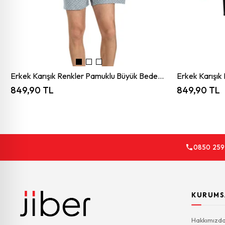
Erkek Karışık Renkler Pamuklu Büyük Beden 3 Lü Boxer
849,90 TL
849,90 TL
0850 259
KURUMS
Hakkımızd