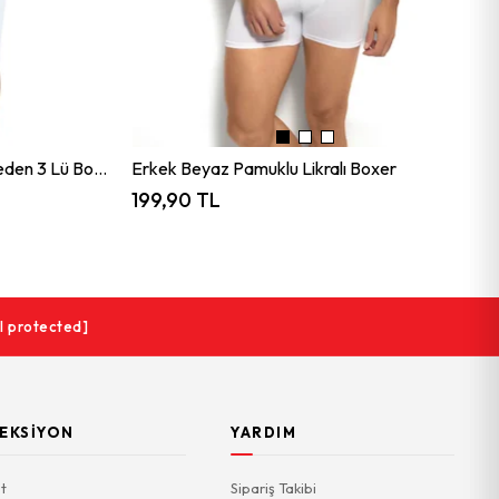
Erkek Beyaz Pamuklu Büyük Beden 3 Lü Boxer
Erkek Beyaz Pamuklu Likralı Boxer
199,90 TL
l protected]
EKSIYON
YARDIM
t
Sipariş Takibi