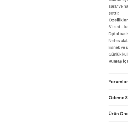
sarar ve ha
settir.
Özellikler
6’lı set – 
Dijital bas
Nefes alab
Esnek ve r
Günlük ku
Kumaş İçe
Yorumla
Ödeme Se
Ürün Öner