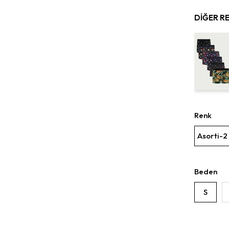
DIĞER R
Renk
Asorti-2
Beden
S