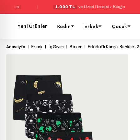
|
1.000 TL
ve Üzeri Ücretsiz Kargo
|
Y
Kadın
Erkek
Çocuk
Yeni Ürünler
Anasayfa
Erkek
İç Giyim
Boxer
Erkek 6'lı Karışık Renkler-2 