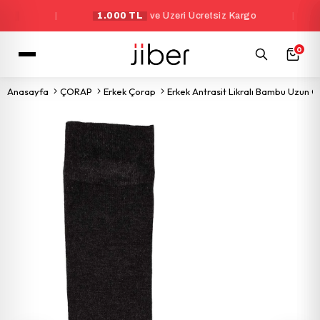
|
1.000 TL
ve Üzeri Ücretsiz Kargo
|
Y
0
Anasayfa
ÇORAP
Erkek Çorap
Erkek Antrasit Likralı Bambu Uzun 