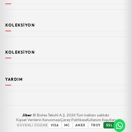
KOLEKSIYON
KOLEKSIYON
YARDIM
Jiber
© Bistex Tekstil A.Ş. 2026 Tüm hakları saklıdır.
Kişisel Verilerin Korunması
Çerez Politikası
Kullanım Koşulları
GÜVENLI ÖDEME
VISA
MC
AMEX
TROY
SSL