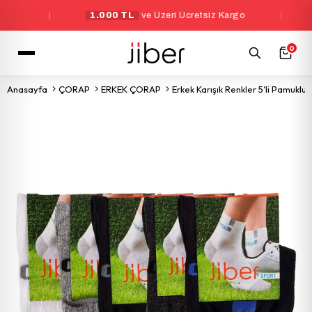
|
1.000 TL
ve Üzeri Ücretsiz Kargo
|
Yen
0
Anasayfa
ÇORAP
ERKEK ÇORAP
Erkek Karışık Renkler 5'li Pamukl