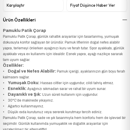
Karşılaştır
Fiyat Düşünce Haber Ver
Ürün Özellikleri
Pamuklu Patik Çorap
Pamuklu Patik Çorap, günlük rahatlık arayanlar için tasarlanmış, yumuşak
dokusuyla konfor sağlayan bir üründür. Pamuk liflerinin doğal nefes alabilir
yapısı, terlemeyi önlerken ayağınızı kuru ve ferah tutar. Spor ayakkabı, günlük
ayakkabı veya ev kullanımı için idealdir. Esnek yapısı, ayağı nazikçe sararak
tam uyum sağlar.
Özellikler:
Doğal ve Nefes Alabilir:
•
Pamuk içeriği, ayaklarınızın gün boyu ferah
kalmasını sağlar.
Yumuşak Doku:
•
Hassas ciltler için uygundur, cildi tahriş etmez.
Esneklik:
•
Ayağınızı sıkmadan sarar ve rahat bir uyum sunar.
Dayanıklı ve Şık:
•
Uzun süreli kullanım için uygundur.
• 30°C’de makinede yıkayınız.
• Ağartıcı kullanmayınız.
• Düşük ısıda kurutunuz veya sererek kurutmayı tercih ediniz.
Pamuklu Patik Çorap, sade ve şık tasarımıyla hem konforlu hem de işlevsel bir
seçimdir. Günlük kullanımda yumuşaklık ve doğallık arayanlar için
vazgeçilmez bir alternatiftir!