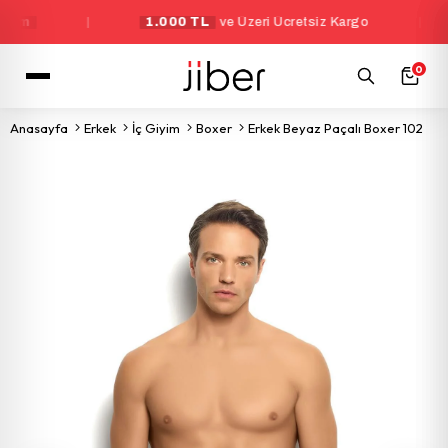
|
1.000 TL
ve Üzeri Ücretsiz Kargo
|
Y
0
Anasayfa
Erkek
İç Giyim
Boxer
Erkek Beyaz Paçalı Boxer 102