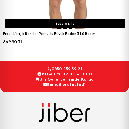
Sepete Ekle
Erkek Karışık Renkler Pamuklu Büyük Beden 3 Lü Boxer
849,90 TL
0850 259 59 21
Pzt–Cum 09:00 – 17:00
3 İş Günü İçerisinde Kargo
[email protected]