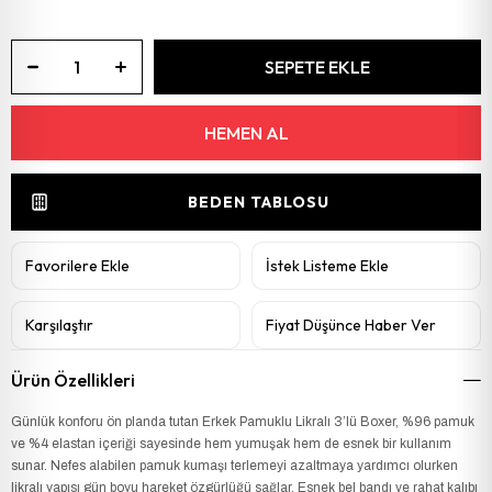
BEDEN TABLOSU
Favorilere Ekle
İstek Listeme Ekle
Karşılaştır
Fiyat Düşünce Haber Ver
Ürün Özellikleri
Günlük konforu ön planda tutan Erkek Pamuklu Likralı 3’lü Boxer, %96 pamuk
ve %4 elastan içeriği sayesinde hem yumuşak hem de esnek bir kullanım
sunar. Nefes alabilen pamuk kumaşı terlemeyi azaltmaya yardımcı olurken
likralı yapısı gün boyu hareket özgürlüğü sağlar. Esnek bel bandı ve rahat kalıbı