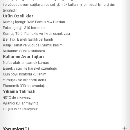
ile vücuda uyum sağlayan bu set, günlük kullanım için ideal bir iç giyim
tercihidir.
Ürün Özellikleri
Kumaş İçeriği: %96 Pamuk %4 Elastan
Paket İçeriği: 3’lü boxer set
Kumaş Türü: Pamuklu ve likralı esnek yapı
Bel Tipi: Esnek lastikli bel bandı
Kalıp: Rahat ve vücuda uyumlu kesim
Kullanım: Günlük kullanım
Kullanım Avantajları
Nefes alabilen pamuk kumaş
Esnek yapısı ile hareket özgürlüğü
Gün boyu konforlu kullanım
Yumuşak ve cilt dostu doku
Ekonomik 3’lü set avantajı
Yıkama Talimatı
40°C’de yıkayınız
Ağartıcı kullanmayınız
Düşük ısıda ütüleyiniz
Yorumlar
(0)