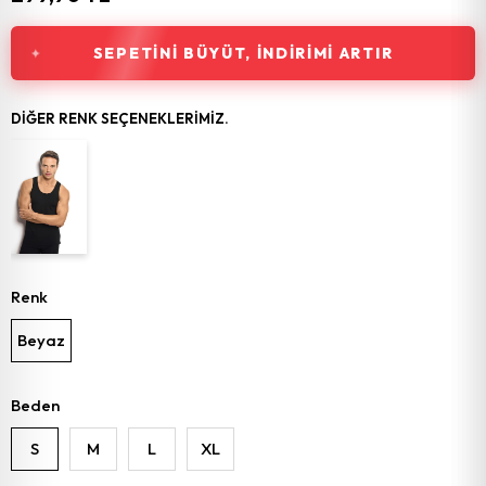
SEPETINI BÜYÜT, İNDIRIMI ARTIR
DIĞER RENK SEÇENEKLERIMIZ.
Renk
Beyaz
Beden
S
M
L
XL