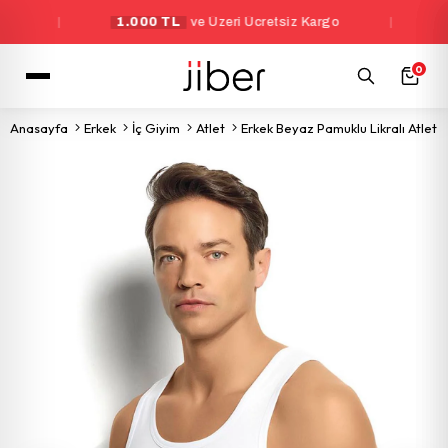
|
1.000 TL
ve Üzeri Ücretsiz Kargo
|
Yeni Ü
0
Anasayfa
Erkek
İç Giyim
Atlet
Erkek Beyaz Pamuklu Likralı Atlet