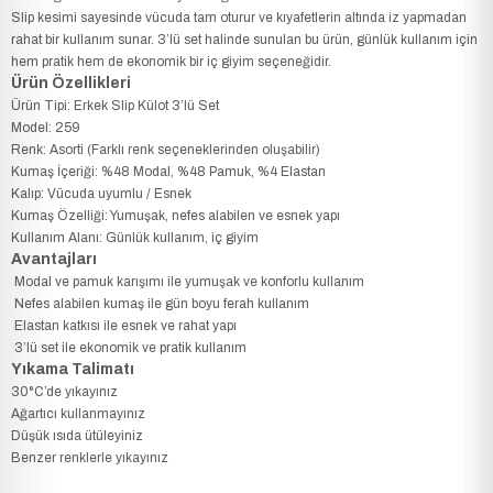
Slip kesimi sayesinde vücuda tam oturur ve kıyafetlerin altında iz yapmadan
rahat bir kullanım sunar. 3’lü set halinde sunulan bu ürün, günlük kullanım için
hem pratik hem de ekonomik bir iç giyim seçeneğidir.
Ürün Özellikleri
Ürün Tipi: Erkek Slip Külot 3’lü Set
Model: 259
Renk: Asorti (Farklı renk seçeneklerinden oluşabilir)
Kumaş İçeriği: %48 Modal, %48 Pamuk, %4 Elastan
Kalıp: Vücuda uyumlu / Esnek
Kumaş Özelliği: Yumuşak, nefes alabilen ve esnek yapı
Kullanım Alanı: Günlük kullanım, iç giyim
Avantajları
Modal ve pamuk karışımı ile yumuşak ve konforlu kullanım
Nefes alabilen kumaş ile gün boyu ferah kullanım
Elastan katkısı ile esnek ve rahat yapı
3’lü set ile ekonomik ve pratik kullanım
Yıkama Talimatı
30°C’de yıkayınız
Ağartıcı kullanmayınız
Düşük ısıda ütüleyiniz
Benzer renklerle yıkayınız