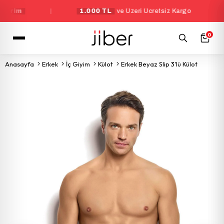
m
|
1.000 TL
ve Üzeri Ücretsiz Kargo
|
0
Anasayfa
Erkek
İç Giyim
Külot
Erkek Beyaz Slip 3'lü Külot