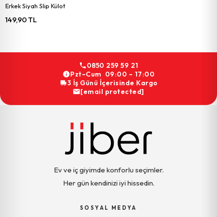
Erkek Siyah Slip Külot
149,90 TL
0850 259 59 21
Pzt–Cum 09:00 – 17:00
3 İş Günü İçerisinde Kargo
[email protected]
Ev ve iç giyimde konforlu seçimler.
Her gün kendinizi iyi hissedin.
SOSYAL MEDYA