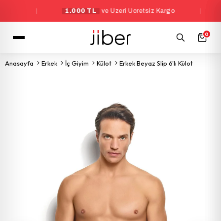
|
1.000 TL
ve Üzeri Ücretsiz Kargo
|
Yeni
0
Anasayfa
Erkek
İç Giyim
Külot
Erkek Beyaz Slip 6'lı Külot