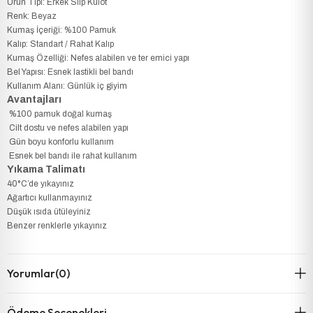
Ürün Tipi: Erkek Slip Külot
Renk: Beyaz
Kumaş İçeriği: %100 Pamuk
Kalıp: Standart / Rahat Kalıp
Kumaş Özelliği: Nefes alabilen ve ter emici yapı
Bel Yapısı: Esnek lastikli bel bandı
Kullanım Alanı: Günlük iç giyim
Avantajları
%100 pamuk doğal kumaş
Cilt dostu ve nefes alabilen yapı
Gün boyu konforlu kullanım
Esnek bel bandı ile rahat kullanım
Yıkama Talimatı
40°C’de yıkayınız
Ağartıcı kullanmayınız
Düşük ısıda ütüleyiniz
Benzer renklerle yıkayınız
Yorumlar
(0)
Ödeme Seçenekleri