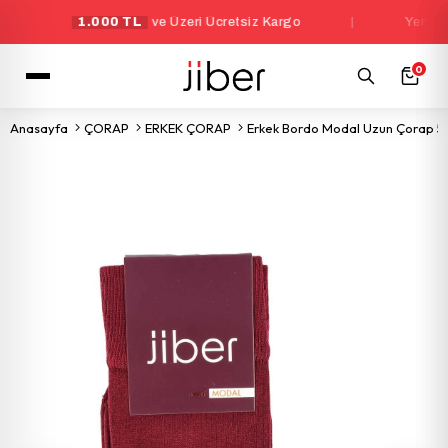
1.000 TL
ve Üzeri Ücretsiz Kargo
|
Yeni Üyele
0
Anasayfa
ÇORAP
ERKEK ÇORAP
Erkek Bordo Modal Uzun Çorap 5