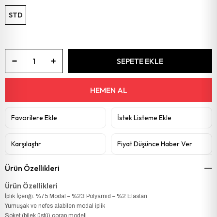
STD
Favorilere Ekle
İstek Listeme Ekle
Karşılaştır
Fiyat Düşünce Haber Ver
Ürün Özellikleri
Ürün Özellikleri
İplik İçeriği: %75 Modal – %23 Polyamid – %2 Elastan
Yumuşak ve nefes alabilen modal iplik
Soket (bilek üstü) çorap modeli