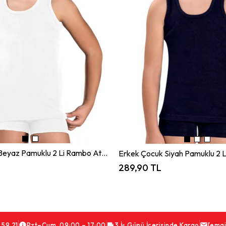
Erkek Çocuk Beyaz Pamuklu 2 Li Rambo Atlet 705
289,90 TL
 59 21
Pzt–Cum 09:00 – 17:00
3 İş Günü İçerisinde Kargo
[emai