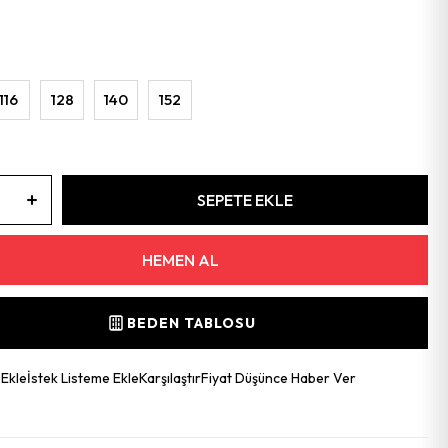
116
128
140
152
BEDEN TABLOSU
 Ekle
İstek Listeme Ekle
Karşılaştır
Fiyat Düşünce Haber Ver