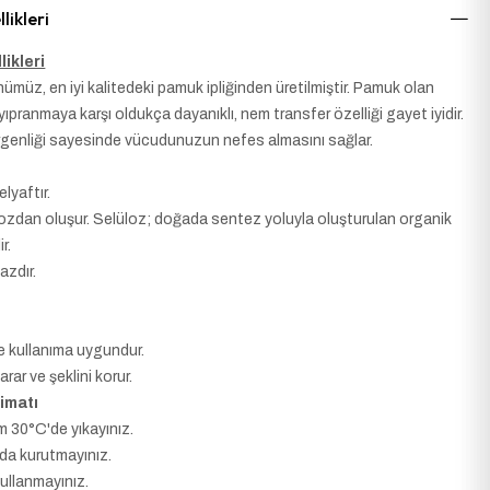
likleri
likleri
ümüz, en iyi kalitedeki pamuk ipliğinden üretilmiştir. Pamuk olan
ıpranmaya karşı oldukça dayanıklı, nem transfer özelliği gayet iyidir.
genliği sayesinde vücudunuzun nefes almasını sağlar.
elyaftır.
lozdan oluşur. Selüloz; doğada sentez yoluyla oluşturulan organik
r.
azdır.
e kullanıma uygundur.
rar ve şeklini korur.
imatı
 30°C'de yıkayınız.
da kurutmayınız.
kullanmayınız.