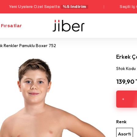
ere Özel Sepette
%5 İndirim
|
Seçili İç Giyim Ürünler
Fırsatlar
ık Renkler Pamuklu Boxer 752
Erkek Ç
Stok Kodu
139,90
Renk
Asorti