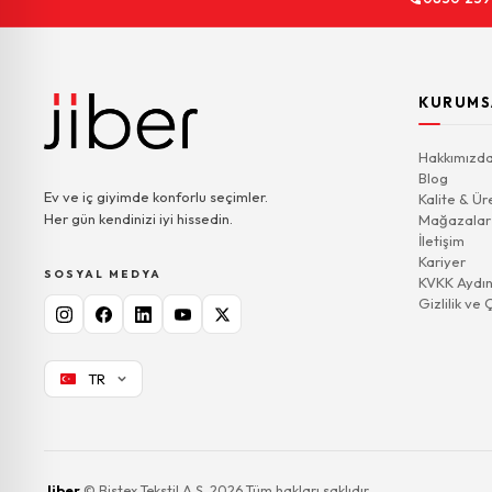
KURUMS
Hakkımızd
Blog
Ev ve iç giyimde konforlu seçimler.
Kalite & Ür
Her gün kendinizi iyi hissedin.
Mağazalar
İletişim
Kariyer
SOSYAL MEDYA
KVKK Aydın
Gizlilik ve 
TR
Jiber
© Bistex Tekstil A.Ş. 2026 Tüm hakları saklıdır.