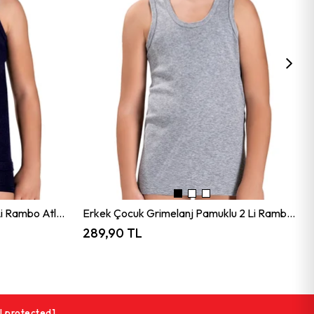
Erkek Çocuk Siyah Pamuklu 2 Li Rambo Atlet 705
Erkek Çocuk Grimelanj Pamuklu 2 Li Rambo Atlet 705
289,90 TL
l protected]