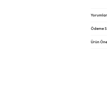
Yorumla
Ödeme Se
Ürün Öner