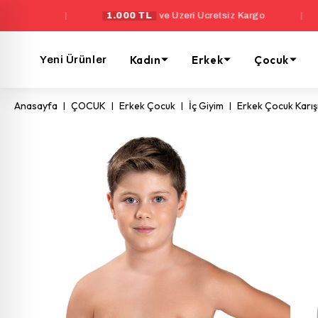
1.000 TL
ve Üzeri Ücretsiz Kargo
|
Yeni Üyel
Kadın
Erkek
Çocuk
Yeni Ürünler
Anasayfa
ÇOCUK
Erkek Çocuk
İç Giyim
Erkek Çocuk Karış