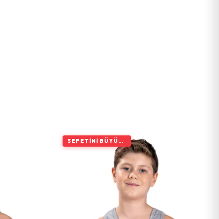
SEPETINI BÜYÜT, İNDIRIMI ARTIR