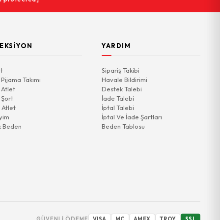
EKSIYON
YARDIM
t
Sipariş Takibi
 Pijama Takımı
Havale Bildirimi
 Atlet
Destek Talebi
 Şort
İade Talebi
 Atlet
İptal Talebi
yim
İptal Ve İade Şartları
k Beden
Beden Tablosu
GÜVENLI ÖDEME
VISA
MC
AMEX
TROY
SSL