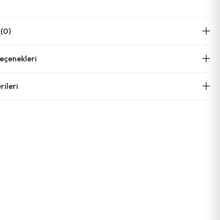
r
(0)
çenekleri
ileri