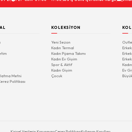
AL
KOLEKSIYON
KOL
a
Yeni Sezon
Outle
Kadın Termal
Erkek
etim
Kadın Pijama Takımı
Erkek
Kadın Ev Giyim
Erkek
Spor & Aktif
Kadın
Kadın Giyim
Ev Gi
latma Metni
Çocuk
Büyü
Çerez Politikası
Kişisel Verilerin Korunması
Çerez Politikası
Kullanım Koşulları