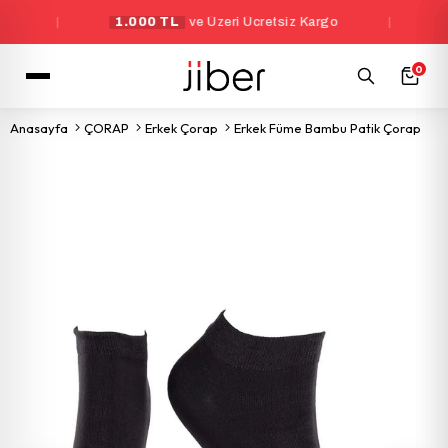
|
1.000 TL
ve Üzeri Ücretsiz Kargo
|
Yeni
0
Anasayfa
ÇORAP
Erkek Çorap
Erkek Füme Bambu Patik Çorap