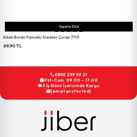
Sepete Ekle
Erkek Bordo Pamuklu Sneaker Çorap 7701
69,90 TL
0850 259 59 21
Pzt–Cum 09:00 – 17:00
3 İş Günü İçerisinde Kargo
[email protected]