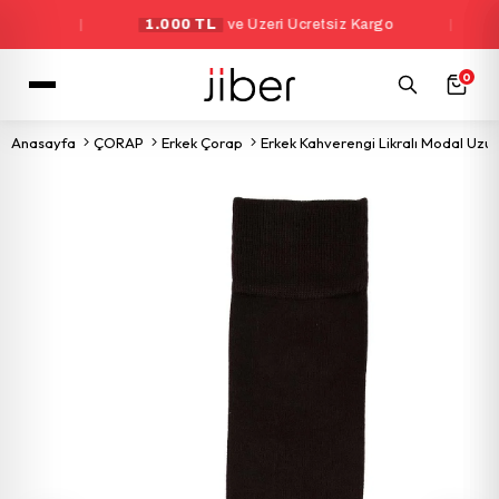
|
1.000 TL
ve Üzeri Ücretsiz Kargo
|
Ye
0
Anasayfa
ÇORAP
Erkek Çorap
Erkek Kahverengi Likralı Modal Uz