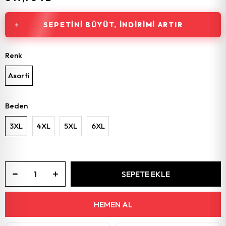
SEPETINI BÜYÜT, İNDIRIMI ARTIR
Renk
Asorti
Beden
3XL
4XL
5XL
6XL