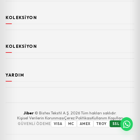
KOLEKSIYON
KOLEKSIYON
YARDIM
Jiber
© Bistex Tekstil A.Ş. 2026 Tüm hakları saklıdır.
Kişisel Verilerin Korunması
Çerez Politikası
Kullanım Koşulları
GÜVENLI ÖDEME
VISA
MC
AMEX
TROY
SSL