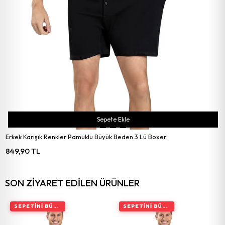
Sepete Ekle
Erkek Karışık Renkler Pamuklu Büyük Beden 3 Lü Boxer
849,90 TL
SON ZIYARET EDILEN ÜRÜNLER
SEPETINI BÜYÜT, İNDIRIMI ARTIR
SEPETINI BÜYÜT, İNDIRIMI ARTIR