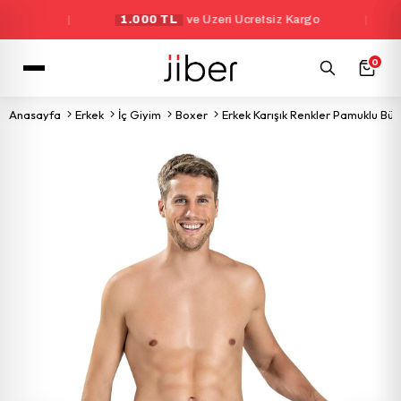
|
1.000 TL
ve Üzeri Ücretsiz Kargo
|
Yen
0
Anasayfa
Erkek
İç Giyim
Boxer
Erkek Karışık Renkler Pamuklu Bü