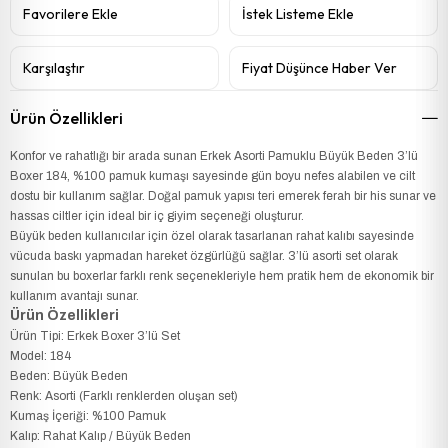
Favorilere Ekle
İstek Listeme Ekle
Karşılaştır
Fiyat Düşünce Haber Ver
Ürün Özellikleri
Konfor ve rahatlığı bir arada sunan Erkek Asorti Pamuklu Büyük Beden 3’lü
Boxer 184, %100 pamuk kumaşı sayesinde gün boyu nefes alabilen ve cilt
dostu bir kullanım sağlar. Doğal pamuk yapısı teri emerek ferah bir his sunar ve
hassas ciltler için ideal bir iç giyim seçeneği oluşturur.
Büyük beden kullanıcılar için özel olarak tasarlanan rahat kalıbı sayesinde
vücuda baskı yapmadan hareket özgürlüğü sağlar. 3’lü asorti set olarak
sunulan bu boxerlar farklı renk seçenekleriyle hem pratik hem de ekonomik bir
kullanım avantajı sunar.
Ürün Özellikleri
Ürün Tipi: Erkek Boxer 3’lü Set
Model: 184
Beden: Büyük Beden
Renk: Asorti (Farklı renklerden oluşan set)
Kumaş İçeriği: %100 Pamuk
Kalıp: Rahat Kalıp / Büyük Beden