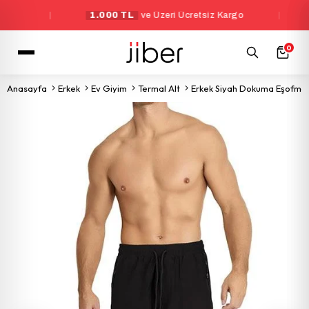
|
1.000 TL
ve Üzeri Ücretsiz Kargo
|
Y
0
Anasayfa
Erkek
Ev Giyim
Termal Alt
Erkek Siyah Dokuma Eşofman