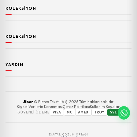
KOLEKSIYON
KOLEKSIYON
YARDIM
Jiber
© Bistex Tekstil A.Ş. 2026 Tüm hakları saklıdır.
Kişisel Verilerin Korunması
Çerez Politikası
Kullanım Koşulları
GÜVENLI ÖDEME
VISA
MC
AMEX
TROY
SSL
DIJITAL ÇÖZÜM ORTAĞI