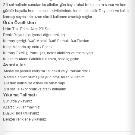
2’li set halinde sunulan bu atletler, gün boyu rahat bir kullanım sunar ve hem
günlük hayatta hem de spor aktivitelerinde tercih edilebilir. Dayanıklı ve kaliteli
kumaşı sayesinde uzun süreli kullanım avantajı sağlar.
Ürün Özellikleri
Ürün Tipi: Erkek Atlet 2’li Set
Renk: Beyaz (opsiyonel diğer renkler)
Kumaş İçeriği: %48 Modal, %48 Pamuk, %4 Elastan
Kalıp: Vücuda uyumlu / Esnek
Kumaş Özelliği: Yumuşak, nefes alabilen ve esnek yapı
Kullanım Alanı: Günlük kullanım, spor, iç giyim
Avantajları
Modal ve pamuk karışımı ile ipeksi ve yumuşak doku
Nefes alabilen kumaş ile gün boyu ferah kullanım
Elastan katkısı ile esnek ve rahat yapı
2’li set ile ekonomik ve pratik kullanım
Yıkama Talimatı
30°C’de yıkayınız
Ağartıcı kullanmayınız
Düşük ısıda ütüleyiniz
Benzer renklerle yıkayınız