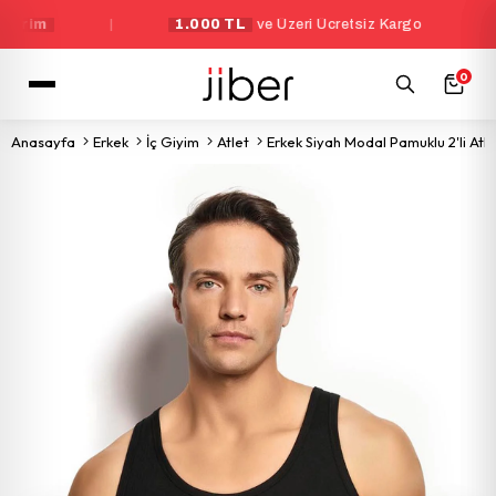
m
|
1.000 TL
ve Üzeri Ücretsiz Kargo
|
0
Anasayfa
Erkek
İç Giyim
Atlet
Erkek Siyah Modal Pamuklu 2'li Atle