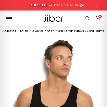
|
1.000 TL
ve Üzeri Ücretsiz Kargo
|
Yeni
0
Anasayfa
Erkek
İç Giyim
Atlet
Erkek Siyah Pamuklu Likralı Rambo 