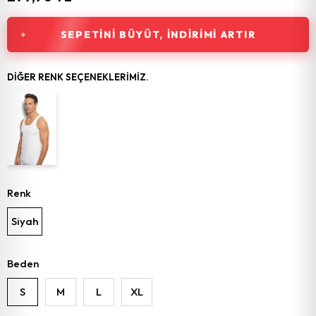
SEPETINI BÜYÜT, İNDIRIMI ARTIR
DIĞER RENK SEÇENEKLERIMIZ.
Renk
Siyah
Beden
S
M
L
XL