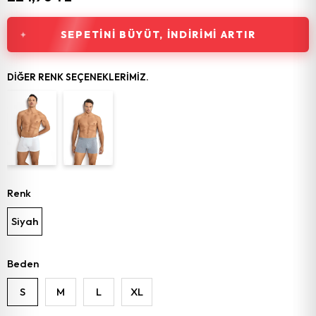
SEPETINI BÜYÜT, İNDIRIMI ARTIR
DIĞER RENK SEÇENEKLERIMIZ.
Renk
Siyah
Beden
S
M
L
XL