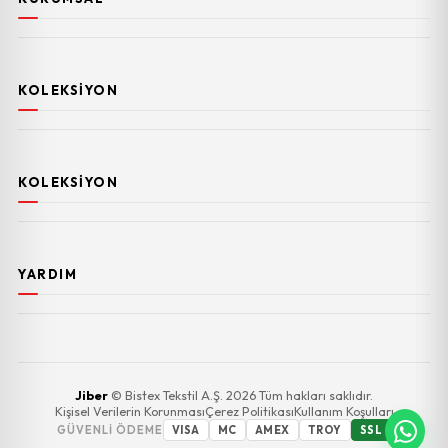
KOLEKSIYON
KOLEKSIYON
YARDIM
Jiber
© Bistex Tekstil A.Ş. 2026 Tüm hakları saklıdır.
Kişisel Verilerin Korunması
Çerez Politikası
Kullanım Koşulları
GÜVENLI ÖDEME
VISA
MC
AMEX
TROY
SSL