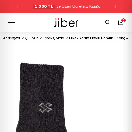
|
1.000 TL
ve Üzeri Ücretsiz Kargo
|
Yeni
0
Anasayfa
ÇORAP
Erkek Çorap
Erkek Yarım Havlu Pamuklu Konç Ant