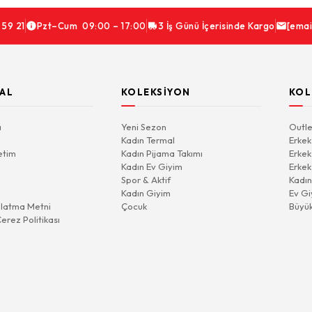
 59 21
Pzt–Cum 09:00 – 17:00
3 İş Günü İçerisinde Kargo
[emai
AL
KOLEKSIYON
KOL
a
Yeni Sezon
Outle
Kadın Termal
Erkek
etim
Kadın Pijama Takımı
Erkek
Kadın Ev Giyim
Erkek
Spor & Aktif
Kadın
Kadın Giyim
Ev Gi
latma Metni
Çocuk
Büyü
Çerez Politikası