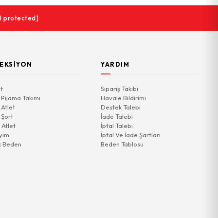
l protected]
EKSIYON
YARDIM
t
Sipariş Takibi
 Pijama Takımı
Havale Bildirimi
 Atlet
Destek Talebi
 Şort
İade Talebi
 Atlet
İptal Talebi
yim
İptal Ve İade Şartları
k Beden
Beden Tablosu