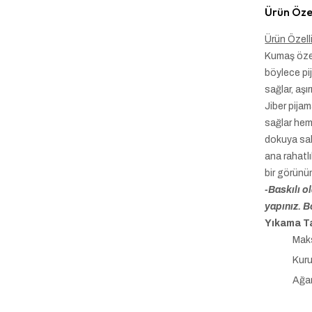
Ürün Özel
Ürün Özelli
Kumaş özel
böylece pij
sağlar, aşır
Jiber pija
sağlar hem
dokuya sah
ana rahatlı
bir görünüm
-Baskılı o
yapınız. B
Yıkama Ta
Maks
Kuru
Ağar