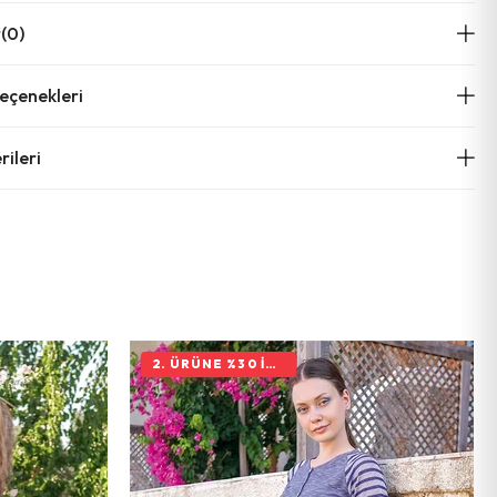
r
(0)
çenekleri
ileri
2. ÜRÜNE %30 İNDIRIM