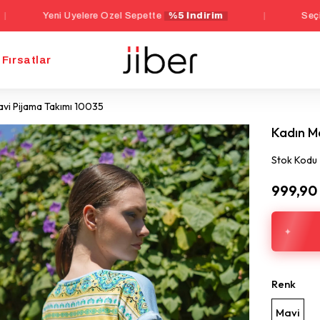
i Üyelere Özel Sepette
%5 İndirim
|
Seçili İç Giyim 
Fırsatlar
avi Pijama Takımı 10035
Kadın M
Stok Kodu
999,90
Renk
Mavi