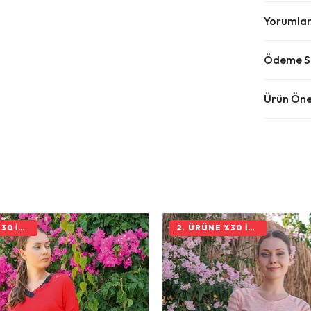
Yorumla
Ödeme Se
Ürün Öner
2. ÜRÜNE %30 İNDIRIM
2. ÜRÜNE %30 İNDIRIM