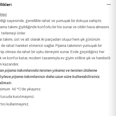
likleri
kleri
liği sayesinde, genellikle rahat ve yumuşak bir dokuya sahiptir,
ama takımı giyildiğinde konforlu bir his sunar ve cildin hava almasını
ı terlemeyi önler.
ma takımı, üst ve alt olarak iki parçadan oluşur hem şık görünüm
 de rahat hareket etmenizi sağlar. Pijama takımının yumuşak bir
ip olması da rahat bir uyku deneyimi sunar. Evde geçirdiğiniz her
k ve konfor katar, modern tasarımıyla ev giyim stilline şık ve hareketli
 kazandırır.
lan pijama takımlarında tersten yıkama ve tersten ütüleme
öylece pijama takımlarınızı daha uzun süre kullanabilirsiniz.
limatı
imum 40 °C’de yıkayınız.
tucuda kurutmayınız.
tıcı kullanmayınız.