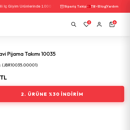
Ürünlerinde 1000 TL Üzeri Sepette
%10 İndirim
TR
|
Seçil
Sipariş Takip
Blog
Yardım
0
0
avi Pijama Takımı 10035
(JBR10035.00001)
 TL
2. ÜRÜNE %30 İNDIRIM