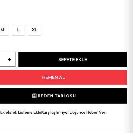
M
L
XL
BEDEN TABLOSU
 Ekle
İstek Listeme Ekle
Karşılaştır
Fiyat Düşünce Haber Ver