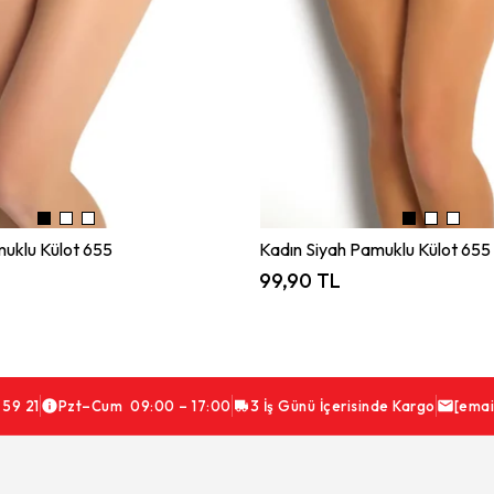
uklu Külot 655
Kadın Siyah Pamuklu Külot 655
99,90 TL
 59 21
Pzt–Cum 09:00 – 17:00
3 İş Günü İçerisinde Kargo
[emai