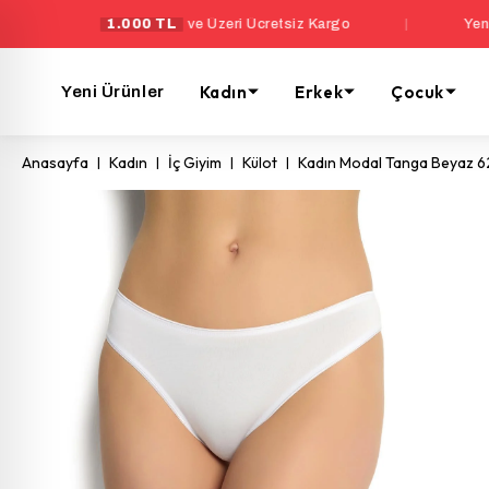
1.000 TL
ve Üzeri Ücretsiz Kargo
|
Yeni Üyelere Ö
Kadın
Erkek
Çocuk
Yeni Ürünler
Anasayfa
Kadın
İç Giyim
Külot
Kadın Modal Tanga Beyaz 6