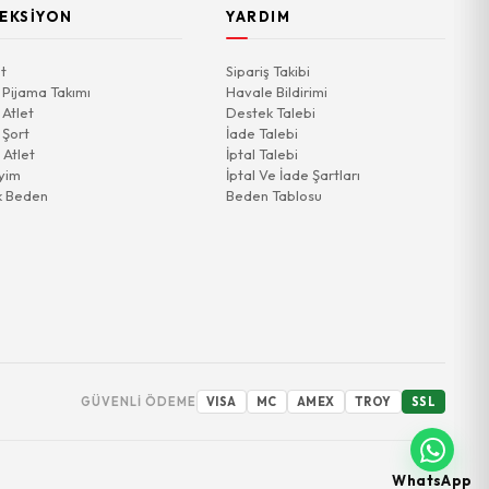
EKSIYON
YARDIM
t
Sipariş Takibi
 Pijama Takımı
Havale Bildirimi
 Atlet
Destek Talebi
 Şort
İade Talebi
 Atlet
İptal Talebi
yim
İptal Ve İade Şartları
k Beden
Beden Tablosu
GÜVENLI ÖDEME
VISA
MC
AMEX
TROY
SSL
WhatsApp