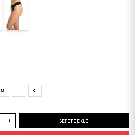
M
L
XL