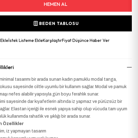
BEDEN TABLOSU
 Ekle
İstek Listeme Ekle
Karşılaştır
Fiyat Düşünce Haber Ver
likleri
minimal tasarımı bir arada sunan kadın pamuklu modal tanga,
kusu sayesinde ciltle uyumlu bir kullanım sağlar. Modal ve pamuk
maşı nefes alabilir yapısıyla gün boyu ferahlık sunar.
mi sayesinde dar kıyafetlerin altında iz yapmaz ve pürüzsüz bir
ğlar. Elastan içeriği ile esnek yapıya sahip olup vücuda tam uyum
lük kullanımda rahatlık ve şıklığı bir arada sunar.
 Özellikler
im, iz yapmayan tasarım