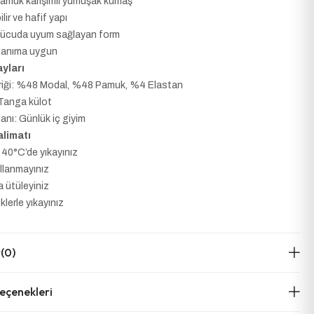
pamuk karışımlı yumuşak kumaş
lir ve hafif yapı
vücuda uyum sağlayan form
llanıma uygun
yları
riği: %48 Modal, %48 Pamuk, %4 Elastan
 Tanga külot
anı: Günlük iç giyim
limatı
40°C’de yıkayınız
ullanmayınız
a ütüleyiniz
lerle yıkayınız
r
(0)
çenekleri