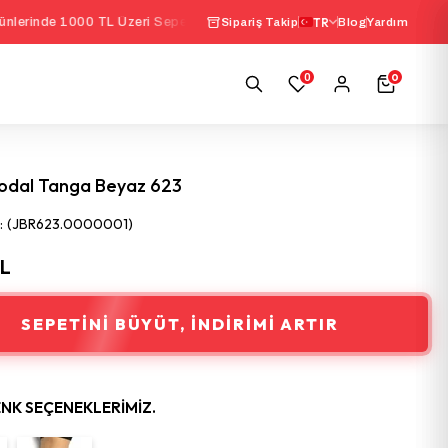
1000 TL Üzeri Sepette
%10 İndirim
|
TR
Seçili İç Giyim Ü
Sipariş Takip
Blog
Yardım
0
0
odal Tanga Beyaz 623
(JBR623.0000001)
TL
SEPETINI BÜYÜT, İNDIRIMI ARTIR
ENK SEÇENEKLERIMIZ.