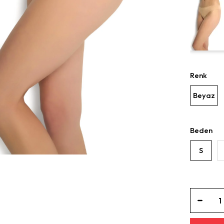
Renk
Beyaz
Beden
S