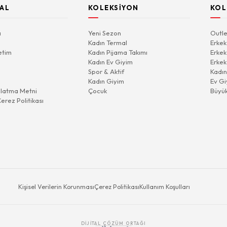
AL
KOLEKSIYON
KOL
a
Yeni Sezon
Outle
Kadın Termal
Erkek
etim
Kadın Pijama Takımı
Erkek
Kadın Ev Giyim
Erkek
Spor & Aktif
Kadın
Kadın Giyim
Ev Gi
latma Metni
Çocuk
Büyü
Çerez Politikası
Kişisel Verilerin Korunması
Çerez Politikası
Kullanım Koşulları
DIJITAL ÇÖZÜM ORTAĞI