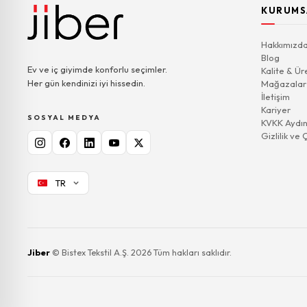
KURUMS
Hakkımızd
Blog
Ev ve iç giyimde konforlu seçimler.
Kalite & Ür
Her gün kendinizi iyi hissedin.
Mağazalar
İletişim
Kariyer
SOSYAL MEDYA
KVKK Aydın
Gizlilik ve 
TR
Jiber
© Bistex Tekstil A.Ş. 2026 Tüm hakları saklıdır.