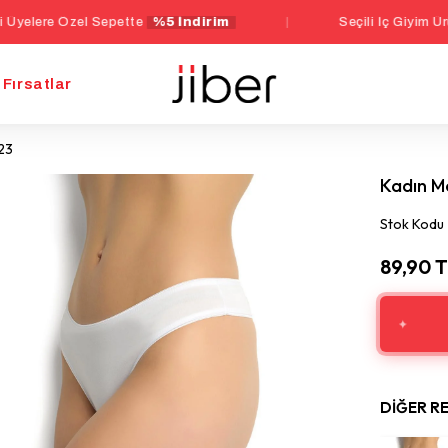
zel Sepette
%5 İndirim
|
Seçili İç Giyim Ürünlerinde 
Fırsatlar
23
Kadın M
Stok Kodu
89,90 
DIĞER R