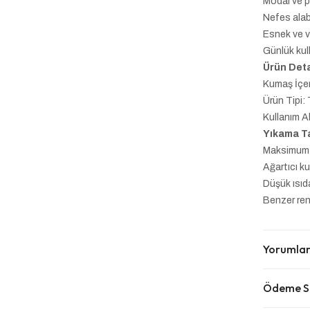
Modal ve 
Nefes alabi
Esnek ve 
Günlük ku
Ürün Deta
Kumaş İçe
Ürün Tipi:
Kullanım Al
Yıkama Ta
Maksimum 
Ağartıcı k
Düşük ısıd
Benzer renk
Yorumla
Ödeme Se