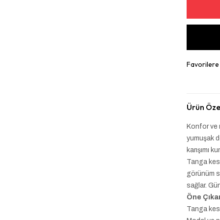
Favorilere
Ürün Özel
Konfor ve 
yumuşak do
karışımı ku
Tanga kesi
görünüm sa
sağlar. Gün
Öne Çıkan
Tanga kes