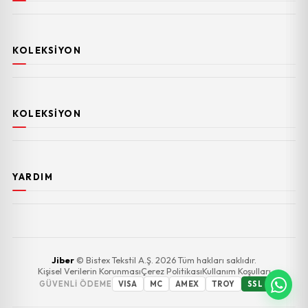
KOLEKSIYON
KOLEKSIYON
YARDIM
Jiber
© Bistex Tekstil A.Ş. 2026 Tüm hakları saklıdır.
Kişisel Verilerin Korunması
Çerez Politikası
Kullanım Koşulları
GÜVENLI ÖDEME
VISA
MC
AMEX
TROY
SSL