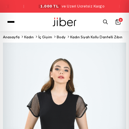
|
1.000 TL
ve Üzeri Ücretsiz Kargo
|
Ye
0
Anasayfa
Kadın
İç Giyim
Body
Kadın Siyah Kollu Dantelli Zıbın