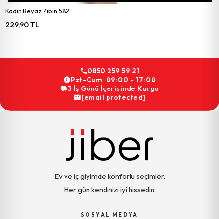
Kadın Beyaz Zıbın 582
229,90 TL
0850 259 59 21
Pzt–Cum 09:00 – 17:00
3 İş Günü İçerisinde Kargo
[email protected]
Ev ve iç giyimde konforlu seçimler.
Her gün kendinizi iyi hissedin.
SOSYAL MEDYA