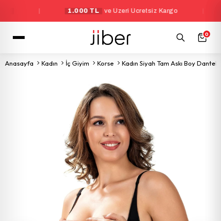
|
1.000 TL
ve Üzeri Ücretsiz Kargo
|
Yeni
0
Anasayfa
Kadın
İç Giyim
Korse
Kadın Siyah Tam Askı Boy Dantelli