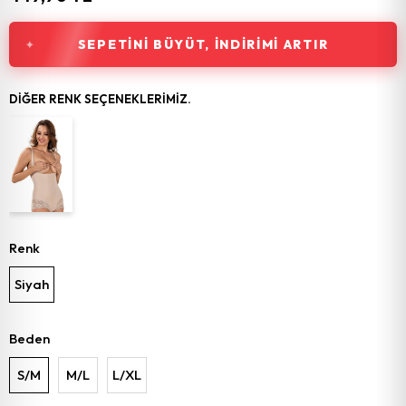
SEPETINI BÜYÜT, İNDIRIMI ARTIR
DIĞER RENK SEÇENEKLERIMIZ.
Renk
Siyah
Beden
S/M
M/L
L/XL