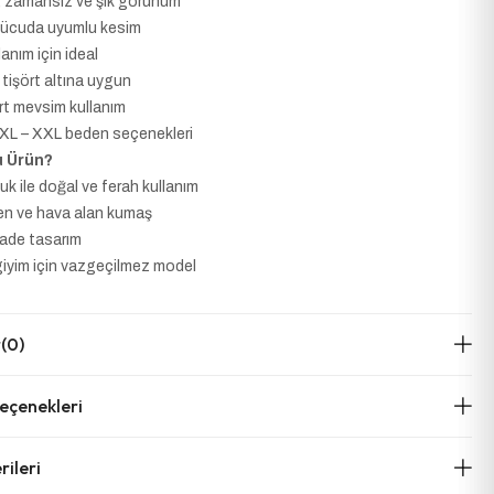
, zamansız ve şık görünüm
vücuda uyumlu kesim
anım için ideal
tişört altına uygun
rt mevsim kullanım
– XL – XXL beden seçenekleri
 Ürün?
 ile doğal ve ferah kullanım
en ve hava alan kumaş
sade tasarım
giyim için vazgeçilmez model
r
(0)
çenekleri
ileri