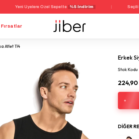
 Üyelere Özel Sepette
%5 İndirim
|
Seçili İç Giyim Ü
Fırsatlar
a Atlet 114
Erkek Si
Stok Kodu
224,90
DIĞER R