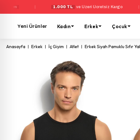
|
1.000 TL
ve Üzeri Ücretsiz Kargo
|
Yeni
Kadın
Erkek
Çocuk
Yeni Ürünler
Anasayfa
Erkek
İç Giyim
Atlet
Erkek Siyah Pamuklu Sıfır Yak