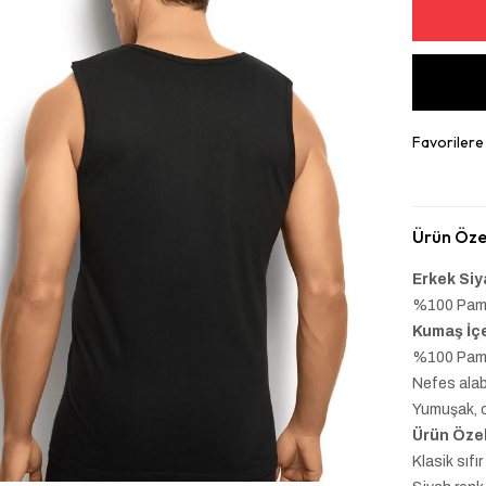
Favorilere
Ürün Özel
Erkek Siy
%100 Pamu
Kumaş İçe
%100 Pam
Nefes alabi
Yumuşak, c
Ürün Özell
Klasik sıfı