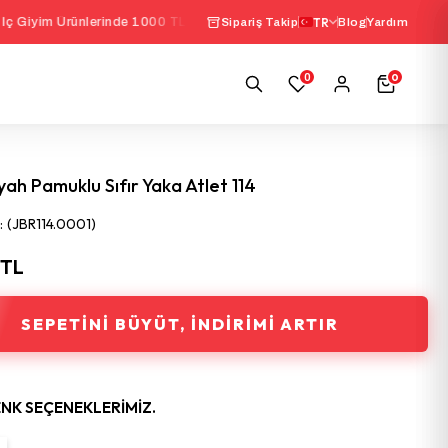
rünlerinde 1000 TL Üzeri Sepette
%10 İndirim
TR
|
Seçili
Sipariş Takip
Blog
Yardım
0
0
yah Pamuklu Sıfır Yaka Atlet 114
(JBR114.0001)
 TL
SEPETINI BÜYÜT, İNDIRIMI ARTIR
ENK SEÇENEKLERIMIZ.