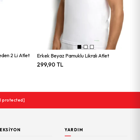
en 2 Li Atlet
Erkek Beyaz Pamuklu Likralı Atlet
299,90 TL
l protected]
EKSIYON
YARDIM