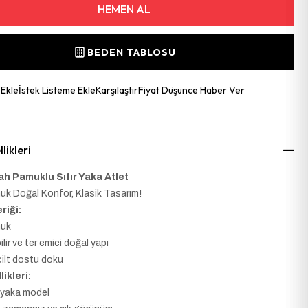
BEDEN TABLOSU
 Ekle
İstek Listeme Ekle
Karşılaştır
Fiyat Düşünce Haber Ver
likleri
ah Pamuklu Sıfır Yaka Atlet
k Doğal Konfor, Klasik Tasarım!
riği:
uk
lir ve ter emici doğal yapı
ilt dostu doku
ikleri:
r yaka model