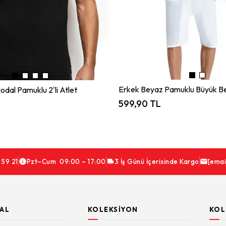
Erkek Beyaz Pamuklu Büyük Bed
odal Pamuklu 2'li Atlet
599,90 TL
 59 21
Pzt–Cum 09:00 – 17:00
3 İş Günü İçerisinde Kargo
[emai
AL
KOLEKSIYON
KOL