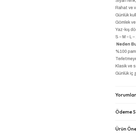
Siyah renk
Rahat ve 
Günlük kull
Gömlek ve 
Yaz-kış dö
S – M – L 
Neden Bu
%100 pamuk
Terletmey
Klasik ve 
Günlük iç 
Yorumla
Ödeme Se
Ürün Öner