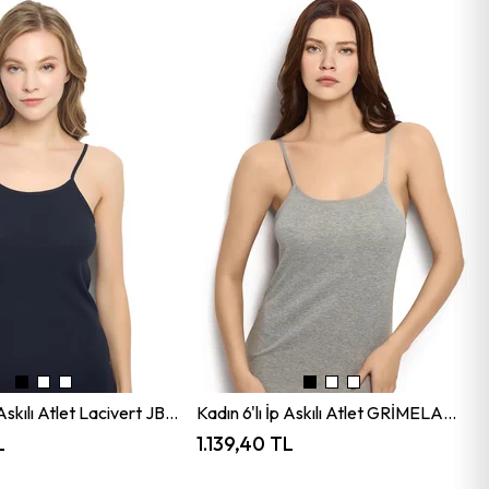
Kadın 6'lı İp Askılı Atlet Lacivert JBR583.0006
Kadın 6'lı İp Askılı Atlet GRİMELANJ JBR583.0006
L
1.139,40 TL