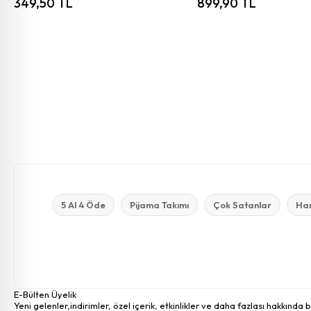
349,50 TL
899,90 TL
5 Al 4 Öde
Pijama Takımı
Çok Satanlar
Ham
E-Bülten Üyelik
Yeni gelenler,indirimler, özel içerik, etkinlikler ve daha fazlası hakkında 