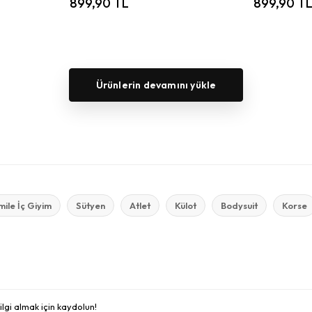
899,90 TL
899,90 T
Ürünlerin devamını yükle
ile İç Giyim
Sütyen
Atlet
Külot
Bodysuit
Korse
bilgi almak için kaydolun!