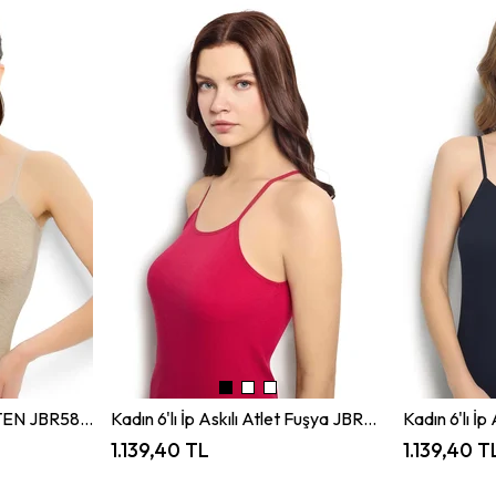
Kadın 6'lı İp Askılı Atlet TEN JBR583.0006
Kadın 6'lı İp Askılı Atlet Fuşya JBR583.0006
1.139,40 TL
1.139,40 T