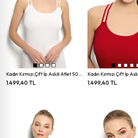
Kadın Kırmızı Çift İp Askılı Atlet 509 BEYAZ JBR509.0000006
1.499,40 TL
1.499,40 TL