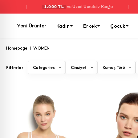
1.000 TL
ve Üzeri Ücretsiz Kargo
|
Yeni Üyelere Öze
Kadın
Erkek
Çocuk
Yeni Ürünler
Homepage
WOMEN
Categories
Cinsiyet
Kumaş Türü