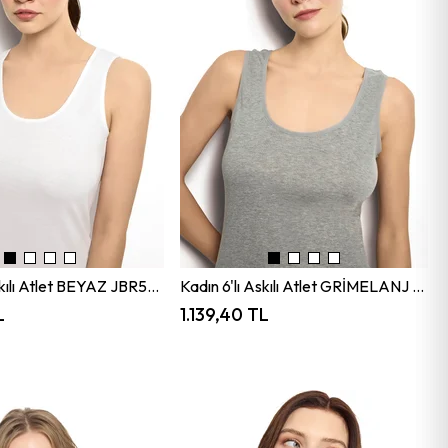
Kadın 6'lı Askılı Atlet BEYAZ JBR584.0006
Kadın 6'lı Askılı Atlet GRİMELANJ JBR584.0006
L
1.139,40 TL