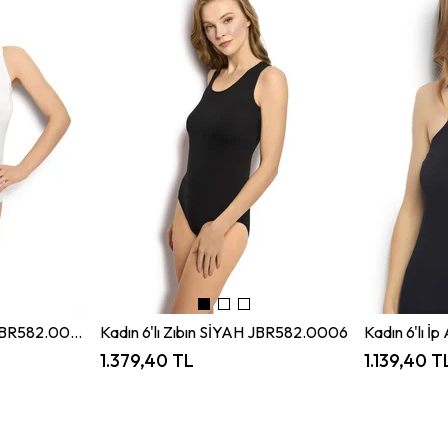
Kadın 6'lı Zıbın BEYAZ JBR582.0006
Kadın 6'lı Zıbın SİYAH JBR582.0006
1.379,40 TL
1.139,40 T