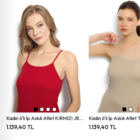
Kadın 6'lı İp Askılı Atlet KIRMIZI JBR583.0006
1.139,40 TL
1.139,40 TL