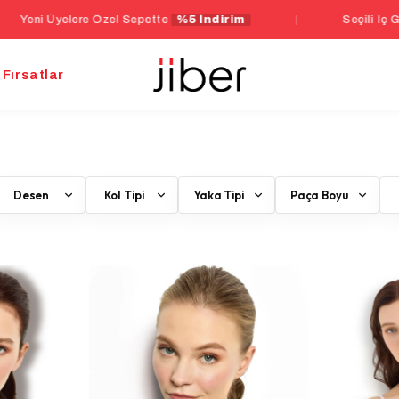
l Sepette
%5 İndirim
|
Seçili İç Giyim Ürünlerinde 10
Fırsatlar
Desen
Kol Tipi
Yaka Tipi
Paça Boyu