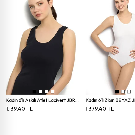
Kadın 6'lı Askılı Atlet Lacivert JBR584.0006
1.139,40 TL
1.379,40 TL