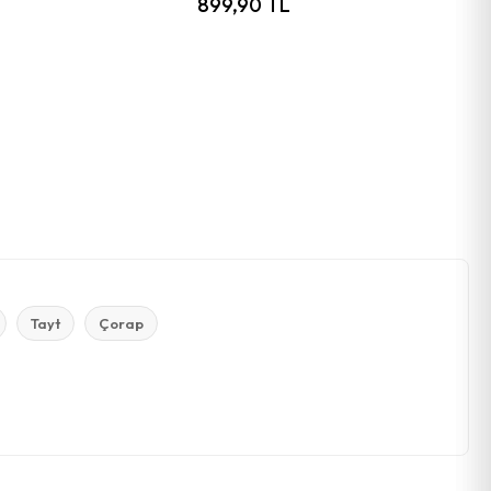
L
899,90 TL
Tayt
Çorap