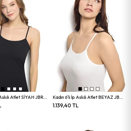
Kadın 6'lı İp Askılı Atlet SİYAH JBR583.0006
Kadın 6'lı İp Askılı Atlet BEYAZ JBR583.0006
L
1.139,40 TL