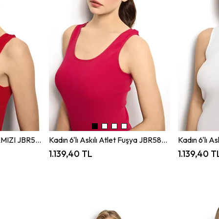
Kadın 6'lı Askılı Atlet KIRMIZI JBR584.0006
Kadın 6'lı Askılı Atlet Fuşya JBR584.0006
1.139,40 TL
1.139,40 T