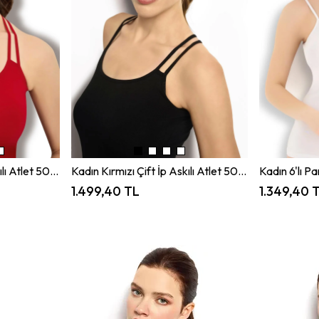
Kadın Kırmızı Çift İp Askılı Atlet 509 KIRMIZI JBR509.0000006
Kadın Kırmızı Çift İp Askılı Atlet 509 SİYAH JBR509.0000006
1.499,40 TL
1.349,40 