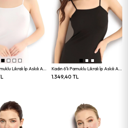
Kadın 6'lı Pamuklu Likralı İp Askılı Atlet BEYAZ JBR503.0006
Kadın 6'lı Pamuklu Likralı İp Askılı Atlet SİYAH JBR503.0006
TL
1.349,40 TL