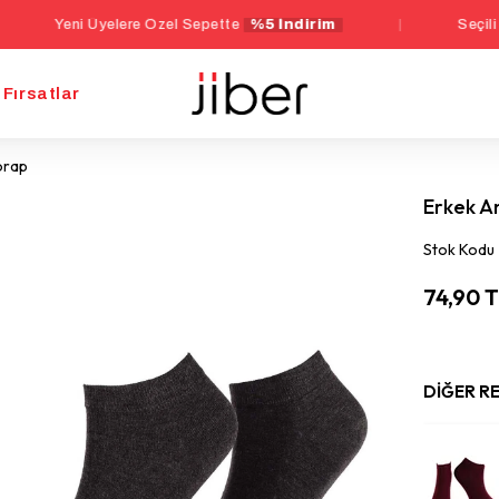
ni Üyelere Özel Sepette
%5 İndirim
|
Seçili İç Giyim
Fırsatlar
orap
Erkek A
Stok Kodu
74,90 
DIĞER R