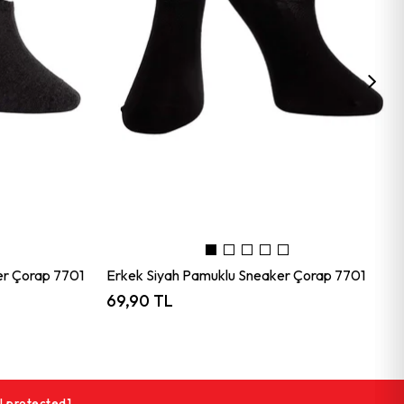
er Çorap 7701
Erkek Siyah Pamuklu Sneaker Çorap 7701
69,90 TL
l protected]