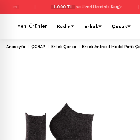
|
1.000 TL
ve Üzeri Ücretsiz Kargo
|
Ye
Kadın
Erkek
Çocuk
Yeni Ürünler
Anasayfa
ÇORAP
Erkek Çorap
Erkek Antrasit Modal Patik Ç