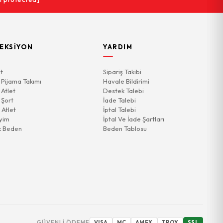
EKSIYON
YARDIM
t
Sipariş Takibi
 Pijama Takımı
Havale Bildirimi
 Atlet
Destek Talebi
 Şort
İade Talebi
 Atlet
İptal Talebi
yim
İptal Ve İade Şartları
k Beden
Beden Tablosu
GÜVENLI ÖDEME
VISA
MC
AMEX
TROY
SSL