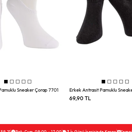
Pamuklu Sneaker Çorap 7701
Erkek Antrasit Pamuklu Sneak
69,90 TL
 59 21
Pzt–Cum 09:00 – 17:00
3 İş Günü İçerisinde Kargo
[emai