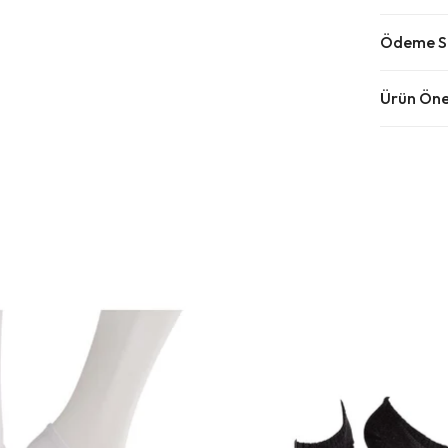
Ödeme Se
Ürün Öner