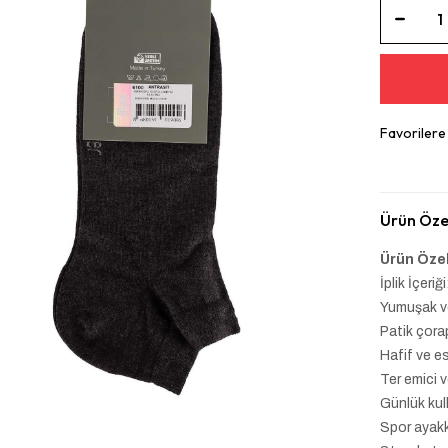
Favorilere
Ürün Özel
Ürün Özel
İplik İçer
Yumuşak v
Patik çora
Hafif ve e
Ter emici 
Günlük kull
Spor ayakk