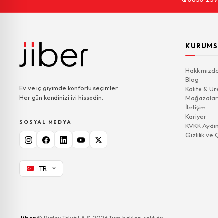
KURUMS
Hakkımızd
Blog
Ev ve iç giyimde konforlu seçimler.
Kalite & Ür
Her gün kendinizi iyi hissedin.
Mağazalar
İletişim
Kariyer
SOSYAL MEDYA
KVKK Aydın
Gizlilik ve 
TR
Jiber
© Bistex Tekstil A.Ş. 2026 Tüm hakları saklıdır.