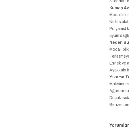
Standart e
Kumaş Av
Modal lifl
Nefes alabi
Polyamid k
uyum sağla
Neden Bu
Modal İpli
Terletmeye
Esnek ve 
Ayakkabı i
Yıkama Ta
Maksimum 
Ağartıcı k
Düşük ısıd
Benzer renk
Yorumla