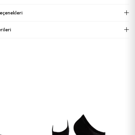
çenekleri
ileri