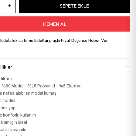
 Ekle
İstek Listeme Ekle
Karşılaştır
Fiyat Düşünce Haber Ver
likleri
likleri
iği: %80 Modal – %15 Polyamid – %5 Elastan
e nefes alabilen modal kumaş
p modeli
snek yapı
ve konforlu kullanım
anım için ideal
abı ile uyumlu