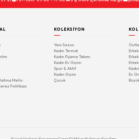
AL
KOLEKSIYON
KOL
a
Yeni Sezon
Outle
Kadın Termal
Erkek
etim
Kadın Pijama Takımı
Erkek
Kadın Ev Giyim
Erkek
Spor & Aktif
Kadın
Kadın Giyim
Ev Gi
latma Metni
Çocuk
Büyü
Çerez Politikası
Kişisel Verilerin Korunması
Çerez Politikası
Kullanım Koşulları