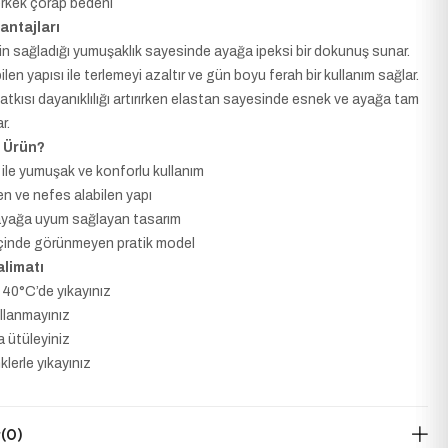
rkek çorap bedeni
antajları
erin sağladığı yumuşaklık sayesinde ayağa ipeksi bir dokunuş sunar.
len yapısı ile terlemeyi azaltır ve gün boyu ferah bir kullanım sağlar.
atkısı dayanıklılığı artırırken elastan sayesinde esnek ve ayağa tam
r.
 Ürün?
k ile yumuşak ve konforlu kullanım
n ve nefes alabilen yapı
ayağa uyum sağlayan tasarım
çinde görünmeyen pratik model
limatı
40°C’de yıkayınız
ullanmayınız
a ütüleyiniz
lerle yıkayınız
r
(0)