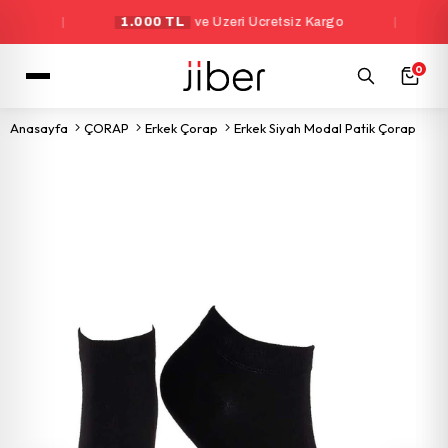
|
1.000 TL
ve Üzeri Ücretsiz Kargo
|
Yeni
0
Anasayfa
ÇORAP
Erkek Çorap
Erkek Siyah Modal Patik Çorap