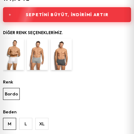
SEPETINI BÜYÜT, İNDIRIMI ARTIR
DIĞER RENK SEÇENEKLERIMIZ.
Renk
Bordo
Beden
M
L
XL