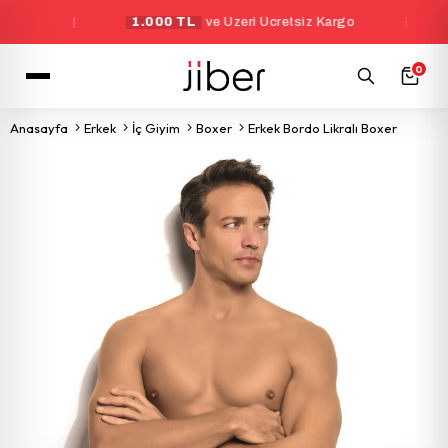
|
1.000 TL
ve Üzeri Ücretsiz Kargo
|
Yeni
0
Anasayfa
Erkek
İç Giyim
Boxer
Erkek Bordo Likralı Boxer