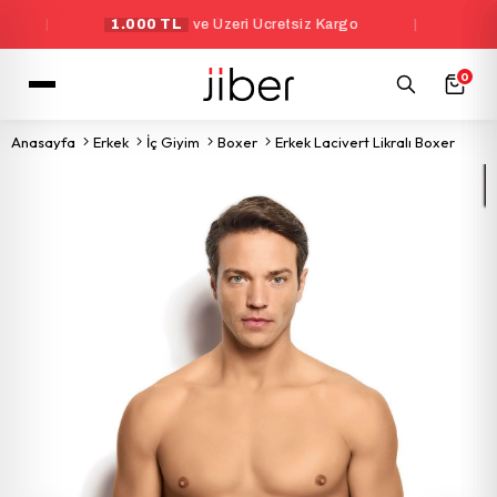
|
1.000 TL
ve Üzeri Ücretsiz Kargo
|
Yeni Üye
0
Anasayfa
Erkek
İç Giyim
Boxer
Erkek Lacivert Likralı Boxer