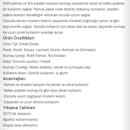
%96 pamuk ve %4 elastan karışımı kumaşı sayesinde rahat ve nefes alabilen
bir kullanım sağlar. Pamuk yapısı cilde dost bir dokunuş sunarken, elastan
katkısı boxerın esnekliğini artırarak vücuda uyum sağlar.
Vücuda oturan modern kesimi sayesinde hareket özgürlüğü sunar ve gün
boyu konfor sağlar. Günlük kullanım için ideal olan bu boxer, dayanıklı kumaşı
ile uzun süreli kullanım avantajı sunar.
Ürün Özellikleri
Ürün Tipi: Erkek Boxer
Renk: Siyah, Beyaz, Lacivert, Bordo, Antrasit ve Grimelanj
Kumaş İçeriği: %96 Pamuk, %4 Elastan
Kalıp: Vücuda uyumlu / Esnek
Kumaş Özelliği: Nefes alabilen, esnek ve yumuşak yapı
Kullanım Alanı: Günlük kullanım, iç giyim
Avantajları
Pamuk ve elastan karışımı ile esnek ve rahat kullanım
Nefes alabilen kumaş ile gün boyu ferah kullanım
Vücuda uyum sağlayan modern kesim
Dayanıklı ve uzun ömürlü kullanım
Yıkama Talimatı
30°C’de yıkayınız
Ağartıcı kullanmayınız
Düşük ısıda ütüleyiniz