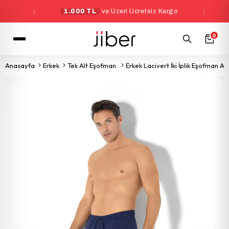
|
1.000 TL
ve Üzeri Ücretsiz Kargo
|
Yen
0
Anasayfa
Erkek
Tek Alt Eşofman
Erkek Lacivert İki İplik Eşofman Alt