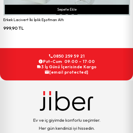
Sepete Ekle
Erkek Lacivert İki İplik Eşofman Altı
999,90 TL
0850 259 59 21
Pzt–Cum 09:00 – 17:00
3 İş Günü İçerisinde Kargo
[email protected]
Ev ve iç giyimde konforlu seçimler.
Her gün kendinizi iyi hissedin.