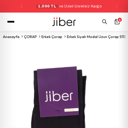
|
1.000 TL
ve Üzeri Ücretsiz Kargo
|
Y
0
Anasayfa
ÇORAP
Erkek Çorap
Erkek Siyah Modal Uzun Çorap 5117