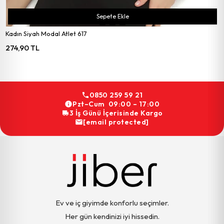
Sepete Ekle
Kadın Siyah Modal Atlet 617
274,90 TL
0850 259 59 21
Pzt–Cum 09:00 – 17:00
3 İş Günü İçerisinde Kargo
[email protected]
Ev ve iç giyimde konforlu seçimler.
Her gün kendinizi iyi hissedin.