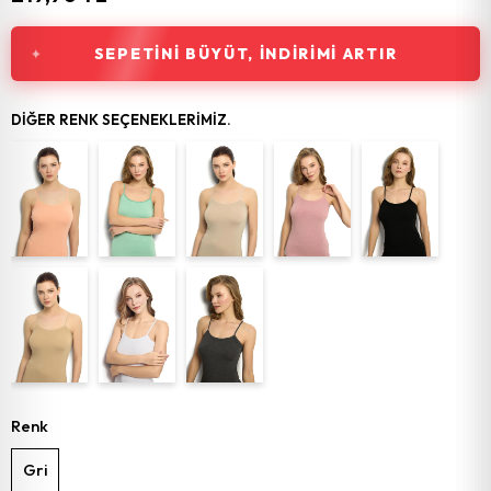
SEPETINI BÜYÜT, İNDIRIMI ARTIR
DIĞER RENK SEÇENEKLERIMIZ.
Renk
Gri