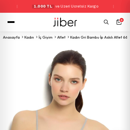
|
1.000 TL
ve Üzeri Ücretsiz Kargo
|
Yeni Üy
0
Anasayfa
Kadın
İç Giyim
Atlet
Kadın Gri Bambu İp Askılı Atlet 668