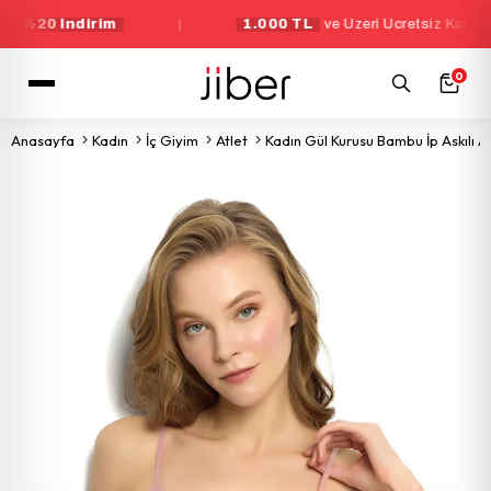
İndirim
|
1.000 TL
ve Üzeri Ücretsiz Kargo
|
0
Anasayfa
Kadın
İç Giyim
Atlet
Kadın Gül Kurusu Bambu İp Askılı A