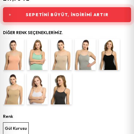
SEPETINI BÜYÜT, İNDIRIMI ARTIR
DIĞER RENK SEÇENEKLERIMIZ.
Renk
Gül Kurusu