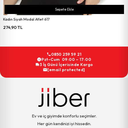
Sepete Ekle
Kadın Siyah Modal Atlet 617
274,90 TL
0850 259 59 21
Pzt–Cum 09:00 – 17:00
3 İş Günü İçerisinde Kargo
[email protected]
Ev ve iç giyimde konforlu seçimler.
Her gün kendinizi iyi hissedin.