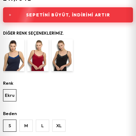
SEPETINI BÜYÜT, İNDIRIMI ARTIR
DIĞER RENK SEÇENEKLERIMIZ.
Renk
Ekru
Beden
S
M
L
XL