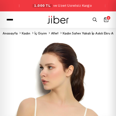
|
1.000 TL
ve Üzeri Ücretsiz Kargo
|
Yeni Ü
0
Anasayfa
Kadın
İç Giyim
Atlet
Kadın Saten Yakalı İp Askılı Ekru At