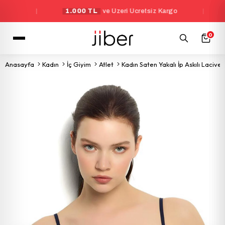
|
1.000 TL
ve Üzeri Ücretsiz Kargo
|
Yeni 
0
Anasayfa
Kadın
İç Giyim
Atlet
Kadın Saten Yakalı İp Askılı Laciver