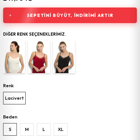
SEPETINI BÜYÜT, İNDIRIMI ARTIR
DIĞER RENK SEÇENEKLERIMIZ.
Renk
Lacivert
Beden
S
M
L
XL