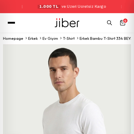
|
1.000 TL
ve Üzeri Ücretsiz Kargo
|
Yen
0
Homepage
Erkek
Ev Giyim
T-Shirt
Erkek Bambu T-Shirt 334 BEY