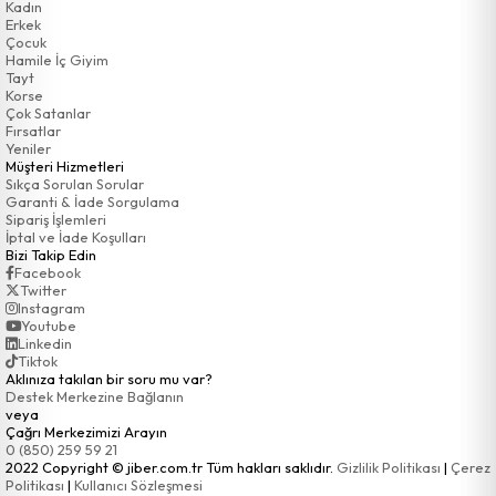
Kadın
Erkek
Çocuk
Hamile İç Giyim
Tayt
Korse
Çok Satanlar
Fırsatlar
Yeniler
Müşteri Hizmetleri
Sıkça Sorulan Sorular
Garanti & İade Sorgulama
Sipariş İşlemleri
İptal ve İade Koşulları
Bizi Takip Edin
Facebook
Twitter
Instagram
Youtube
Linkedin
Tiktok
Aklınıza takılan bir soru mu var?
Destek Merkezine Bağlanın
veya
Çağrı Merkezimizi Arayın
0 (850) 259 59 21
2022 Copyright © jiber.com.tr Tüm hakları saklıdır.
Gizlilik Politikası
|
Çerez
Politikası
|
Kullanıcı Sözleşmesi