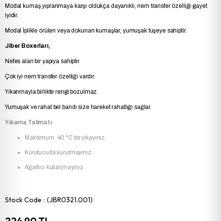
Modal kumaş yıpranmaya karşı oldukça dayanıklı, nem transfer özelliği gayet
iyidir.
Modal İplikle örülen veya dokunan kumaşlar, yumuşak tuşeye sahiptir.
Jiber Boxerları,
Nefes alan bir yapıya sahiptir
Çok iyi nem transfer özelliği vardır.
Yıkanmayla birlikte rengi bozulmaz.
Yumuşak ve rahat bel bandı size hareket rahatlığı sağlar.
Yıkama Talimatı
Maksimum 40 °C’de yıkayınız.
Kurutucuda kurutmayınız.
Ağartıcı kullanmayınız.
Stock Code
(JBR0321.001)
224,90 TL