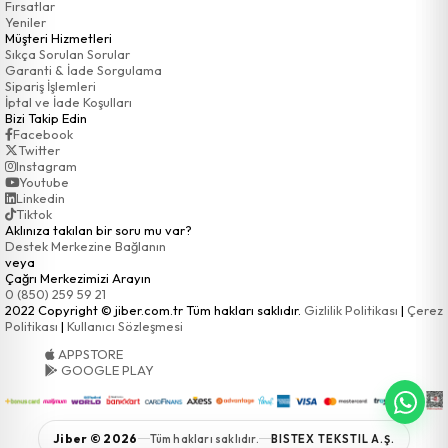
Fırsatlar
Yeniler
Müşteri Hizmetleri
Sıkça Sorulan Sorular
Garanti & İade Sorgulama
Sipariş İşlemleri
İptal ve İade Koşulları
Bizi Takip Edin
Facebook
Twitter
Instagram
Youtube
Linkedin
Tiktok
Aklınıza takılan bir soru mu var?
Destek Merkezine Bağlanın
veya
Çağrı Merkezimizi Arayın
0 (850) 259 59 21
2022 Copyright © jiber.com.tr Tüm hakları saklıdır.
Gizlilik Politikası
|
Çerez
Politikası
|
Kullanıcı Sözleşmesi
APPSTORE
GOOGLE PLAY
Jiber © 2026
Tüm hakları saklıdır.
BISTEX TEKSTIL A.Ş.