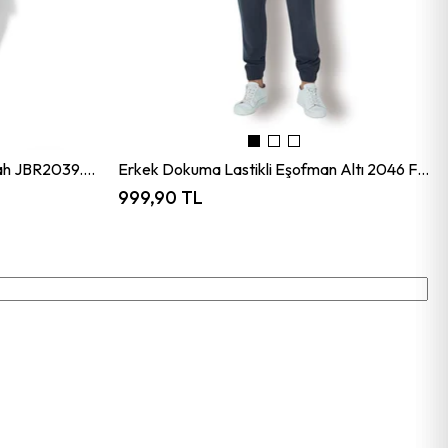
Erkek Dokuma Kapri 2039 Siyah JBR2039.000001
Erkek Dokuma Lastikli Eşofman Altı 2046 Füme JBR2046.000001
999,90 TL