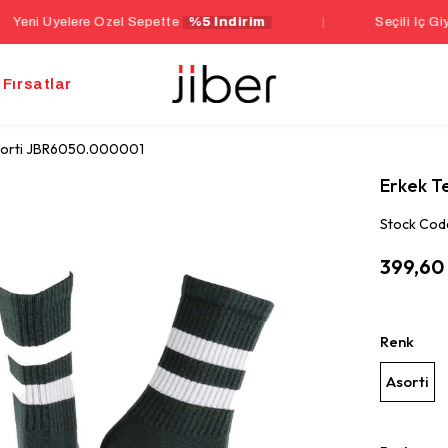
ere Özel Sepette
%5 İndirim
|
Seçili İç Giyim Ürünler
Fırsatlar
Asorti JBR6050.000001
Erkek T
Stock Cod
399,60
Renk
Asorti