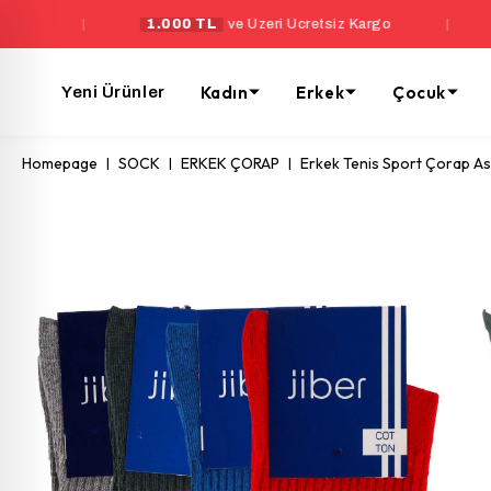
|
1.000 TL
ve Üzeri Ücretsiz Kargo
|
Yeni Üyel
Kadın
Erkek
Çocuk
Yeni Ürünler
Homepage
SOCK
ERKEK ÇORAP
Erkek Tenis Sport Çorap 