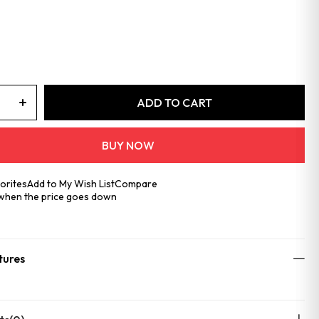
orites
Add to My Wish List
Compare
 when the price goes down
tures