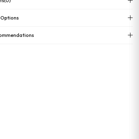
ts
(0)
 Options
commendations