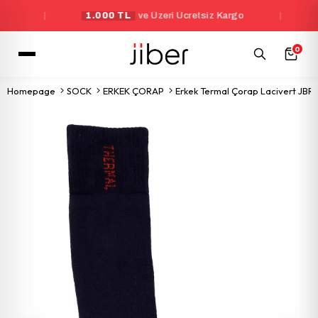
|
1.000 TL
ve Üzeri Ücretsiz Kargo
|
Yen
0
Homepage
SOCK
ERKEK ÇORAP
Erkek Termal Çorap Lacivert JB