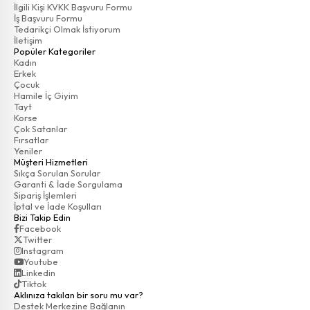
İlgili Kişi KVKK Başvuru Formu
İş Başvuru Formu
Tedarikçi Olmak İstiyorum
İletişim
Popüler Kategoriler
Kadın
Erkek
Çocuk
Hamile İç Giyim
Tayt
Korse
Çok Satanlar
Fırsatlar
Yeniler
Müşteri Hizmetleri
Sıkça Sorulan Sorular
Garanti & İade Sorgulama
Sipariş İşlemleri
İptal ve İade Koşulları
Bizi Takip Edin
Facebook
Twitter
Instagram
Youtube
Linkedin
Tiktok
Aklınıza takılan bir soru mu var?
Destek Merkezine Bağlanın