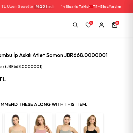
pette
%10 İndirim
|
Seçili İç Giyim Ürünlerinde 2000 
TR
Sipariş Takip
Blog
Yardım
0
0
ambu İp Askılı Atlet Somon JBR668.0000001
e
(JBR668.0000001)
 TL
MMEND THESE ALONG WITH THIS ITEM.