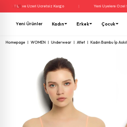
e Üzeri Ücretsiz Kargo
|
Yeni Üyelere Özel Sepette
%5 
Kadın
Erkek
Çocuk
Yeni Ürünler
Homepage
WOMEN
Underwear
Atlet
Kadın Bambu İp Ask