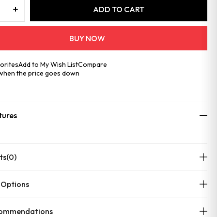
orites
Add to My Wish List
Compare
 when the price goes down
tures
ts
(0)
 Options
commendations