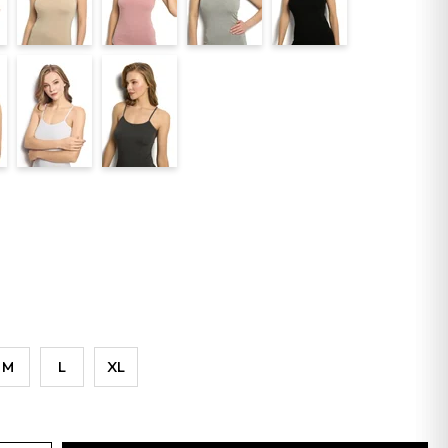
M
L
XL