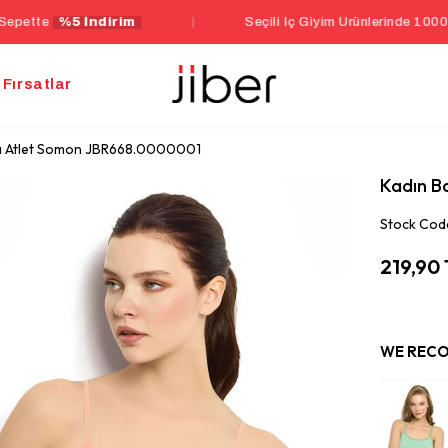
İndirim
|
Seçili İç Giyim Ürünlerinde 1000 TL Üzeri Se
Fırsatlar
ılı Atlet Somon JBR668.0000001
Kadın B
Stock Cod
219,90
WE RECO