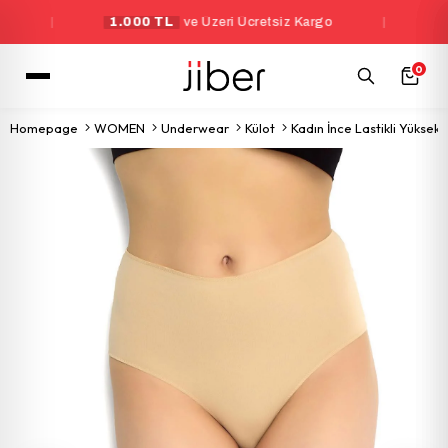
|
1.000 TL
ve Üzeri Ücretsiz Kargo
|
Yeni Ü
0
Homepage
WOMEN
Underwear
Külot
Kadın İnce Lastikli Yüksek B