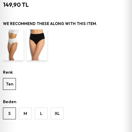
149,90 TL
WE RECOMMEND THESE ALONG WITH THIS ITEM.
Renk
Ten
Beden
S
M
L
XL