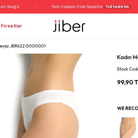
|
Yeni Üyelere Özel Sepette
%5 İndirim
|
Fırsatlar
i Beyaz JBR622.0000001
Kadın M
Stock Cod
99,90 
WE RECO