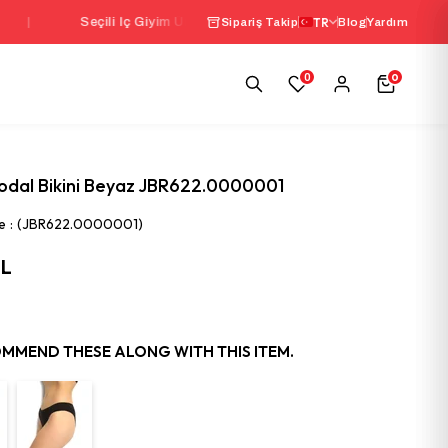
Seçili İç Giyim Ürünlerinde 1000 TL Üzeri Sepette
TR
%10 İndirim
Sipariş Takip
Blog
Yardım
0
0
odal Bikini Beyaz JBR622.0000001
e
(JBR622.0000001)
TL
MMEND THESE ALONG WITH THIS ITEM.