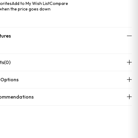
orites
Add to My Wish List
Compare
 when the price goes down
tures
ts
(0)
 Options
commendations