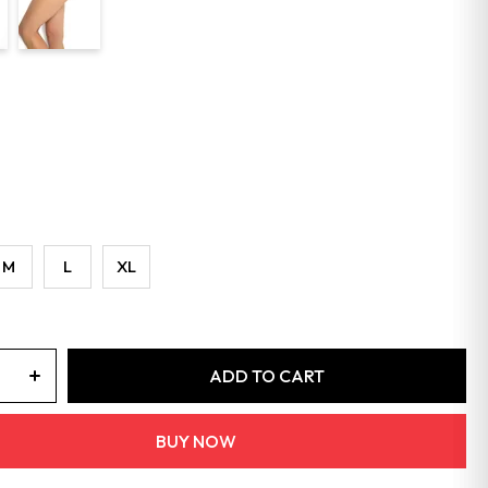
M
L
XL