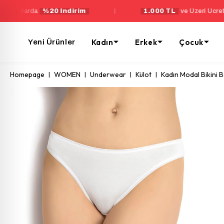
a
%20 İndirim
|
1.000 TL
ve Üzeri Ücretsiz Kargo
Kadın
Erkek
Çocuk
Yeni Ürünler
Homepage
WOMEN
Underwear
Külot
Kadın Modal Bikin